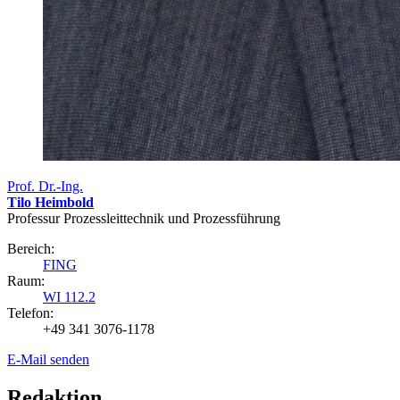
Prof. Dr.-Ing.
Tilo Heimbold
Professur Prozessleittechnik und Prozessführung
Bereich:
FING
Raum:
WI 112.2
Telefon:
+49 341 3076-1178
E-Mail senden
Redaktion