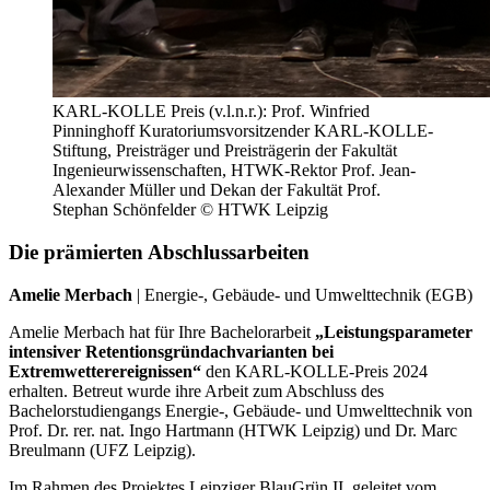
KARL-KOLLE Preis (v.l.n.r.): Prof. Winfried
Pinninghoff Kuratoriumsvorsitzender KARL-KOLLE-
Stiftung, Preisträger und Preisträgerin der Fakultät
Ingenieurwissenschaften, HTWK-Rektor Prof. Jean-
Alexander Müller und Dekan der Fakultät Prof.
Stephan Schönfelder © HTWK Leipzig
Die prämierten Abschlussarbeiten
Amelie Merbach
| Energie-, Gebäude- und Umwelttechnik (EGB)
Amelie Merbach hat für Ihre Bachelorarbeit
„Leistungsparameter
intensiver Retentionsgründachvarianten bei
Extremwetterereignissen“
den KARL-KOLLE-Preis 2024
erhalten. Betreut wurde ihre Arbeit zum Abschluss des
Bachelorstudiengangs Energie-, Gebäude- und Umwelttechnik von
Prof. Dr. rer. nat. Ingo Hartmann (HTWK Leipzig) und Dr. Marc
Breulmann (UFZ Leipzig).
Im Rahmen des Projektes Leipziger BlauGrün II, geleitet vom