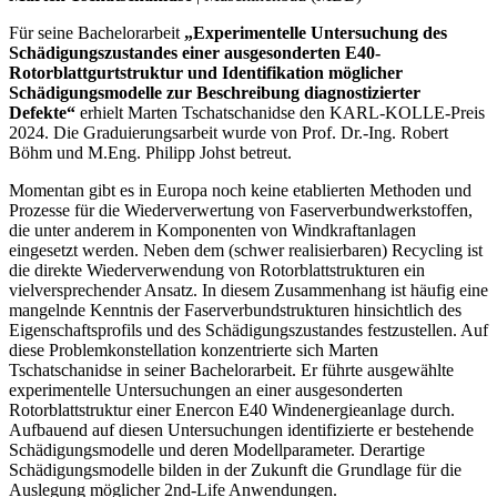
Für seine Bachelorarbeit
„Experimentelle Untersuchung des
Schädigungszustandes einer ausgesonderten E40-
Rotorblattgurtstruktur und Identifikation möglicher
Schädigungsmodelle zur Beschreibung diagnostizierter
Defekte“
erhielt Marten Tschatschanidse den KARL-KOLLE-Preis
2024. Die Graduierungsarbeit wurde von Prof. Dr.-Ing. Robert
Böhm und M.Eng. Philipp Johst betreut.
Momentan gibt es in Europa noch keine etablierten Methoden und
Prozesse für die Wiederverwertung von Faserverbundwerkstoffen,
die unter anderem in Komponenten von Windkraftanlagen
eingesetzt werden. Neben dem (schwer realisierbaren) Recycling ist
die direkte Wiederverwendung von Rotorblattstrukturen ein
vielversprechender Ansatz. In diesem Zusammenhang ist häufig eine
mangelnde Kenntnis der Faserverbundstrukturen hinsichtlich des
Eigenschaftsprofils und des Schädigungszustandes festzustellen. Auf
diese Problemkonstellation konzentrierte sich Marten
Tschatschanidse in seiner Bachelorarbeit. Er führte ausgewählte
experimentelle Untersuchungen an einer ausgesonderten
Rotorblattstruktur einer Enercon E40 Windenergieanlage durch.
Aufbauend auf diesen Untersuchungen identifizierte er bestehende
Schädigungsmodelle und deren Modellparameter. Derartige
Schädigungsmodelle bilden in der Zukunft die Grundlage für die
Auslegung möglicher 2nd-Life Anwendungen.