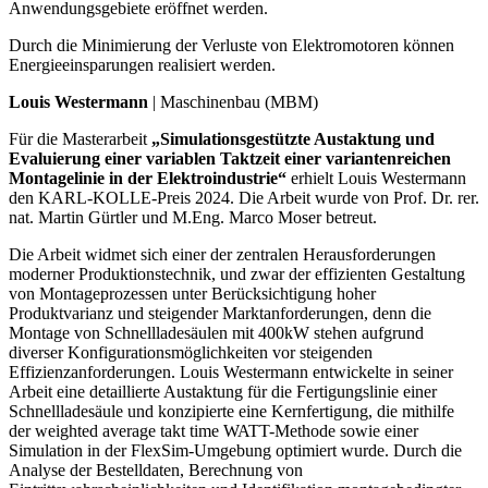
Anwendungsgebiete eröffnet werden.
Durch die Minimierung der Verluste von Elektromotoren können
Energieeinsparungen realisiert werden.
Louis Westermann
| Maschinenbau (MBM)
Für die Masterarbeit
„Simulationsgestützte Austaktung und
Evaluierung einer variablen Taktzeit einer variantenreichen
Montagelinie in der Elektroindustrie“
erhielt Louis Westermann
den KARL-KOLLE-Preis 2024. Die Arbeit wurde von Prof. Dr. rer.
nat. Martin Gürtler und M.Eng. Marco Moser betreut.
Die Arbeit widmet sich einer der zentralen Herausforderungen
moderner Produktionstechnik, und zwar der effizienten Gestaltung
von Montageprozessen unter Berücksichtigung hoher
Produktvarianz und steigender Marktanforderungen, denn die
Montage von Schnellladesäulen mit 400kW stehen aufgrund
diverser Konfigurationsmöglichkeiten vor steigenden
Effizienzanforderungen. Louis Westermann entwickelte in seiner
Arbeit eine detaillierte Austaktung für die Fertigungslinie einer
Schnellladesäule und konzipierte eine Kernfertigung, die mithilfe
der weighted average takt time WATT-Methode sowie einer
Simulation in der FlexSim-Umgebung optimiert wurde. Durch die
Analyse der Bestelldaten, Berechnung von