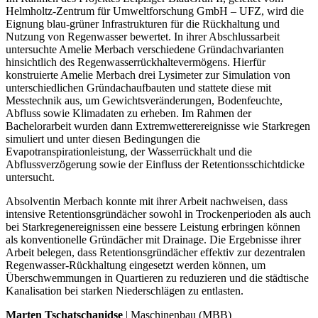
Helmholtz-Zentrum für Umweltforschung GmbH – UFZ, wird die
Eignung blau-grüner Infrastrukturen für die Rückhaltung und
Nutzung von Regenwasser bewertet. In ihrer Abschlussarbeit
untersuchte Amelie Merbach verschiedene Gründachvarianten
hinsichtlich des Regenwasserrückhaltevermögens. Hierfür
konstruierte Amelie Merbach drei Lysimeter zur Simulation von
unterschiedlichen Gründachaufbauten und stattete diese mit
Messtechnik aus, um Gewichtsveränderungen, Bodenfeuchte,
Abfluss sowie Klimadaten zu erheben. Im Rahmen der
Bachelorarbeit wurden dann Extremwetterereignisse wie Starkregen
simuliert und unter diesen Bedingungen die
Evapotranspirationleistung, der Wasserrückhalt und die
Abflussverzögerung sowie der Einfluss der Retentionsschichtdicke
untersucht.
Absolventin Merbach konnte mit ihrer Arbeit nachweisen, dass
intensive Retentionsgründächer sowohl in Trockenperioden als auch
bei Starkregenereignissen eine bessere Leistung erbringen können
als konventionelle Gründächer mit Drainage. Die Ergebnisse ihrer
Arbeit belegen, dass Retentionsgründächer effektiv zur dezentralen
Regenwasser-Rückhaltung eingesetzt werden können, um
Überschwemmungen in Quartieren zu reduzieren und die städtische
Kanalisation bei starken Niederschlägen zu entlasten.
Marten Tschatschanidse
| Maschinenbau (MBB)