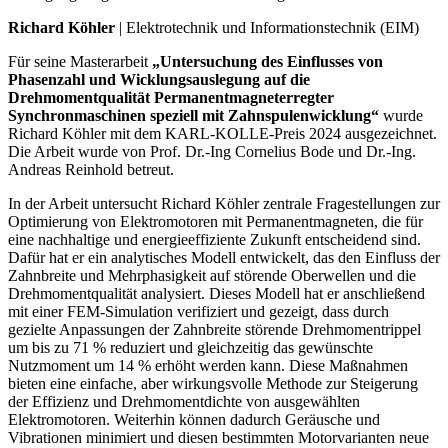
Richard Köhler
| Elektrotechnik und Informationstechnik (EIM)
Für seine Masterarbeit
„Untersuchung des Einflusses von
Phasenzahl und Wicklungsauslegung auf die
Drehmomentqualität Permanentmagneterregter
Synchronmaschinen speziell mit Zahnspulenwicklung“
wurde
Richard Köhler mit dem KARL-KOLLE-Preis 2024 ausgezeichnet.
Die Arbeit wurde von Prof. Dr.-Ing Cornelius Bode und Dr.-Ing.
Andreas Reinhold betreut.
In der Arbeit untersucht Richard Köhler zentrale Fragestellungen zur
Optimierung von Elektromotoren mit Permanentmagneten, die für
eine nachhaltige und energieeffiziente Zukunft entscheidend sind.
Dafür hat er ein analytisches Modell entwickelt, das den Einfluss der
Zahnbreite und Mehrphasigkeit auf störende Oberwellen und die
Drehmomentqualität analysiert. Dieses Modell hat er anschließend
mit einer FEM-Simulation verifiziert und gezeigt, dass durch
gezielte Anpassungen der Zahnbreite störende Drehmomentrippel
um bis zu 71 % reduziert und gleichzeitig das gewünschte
Nutzmoment um 14 % erhöht werden kann. Diese Maßnahmen
bieten eine einfache, aber wirkungsvolle Methode zur Steigerung
der Effizienz und Drehmomentdichte von ausgewählten
Elektromotoren. Weiterhin können dadurch Geräusche und
Vibrationen minimiert und diesen bestimmten Motorvarianten neue