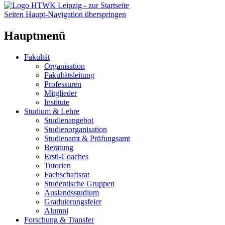
Seiten Haupt-Navigation überspringen
Hauptmenü
Fakultät
Organisation
Fakultätsleitung
Professuren
Mitglieder
Institute
Studium & Lehre
Studienangebot
Studienorganisation
Studienamt & Prüfungsamt
Beratung
Ersti-Coaches
Tutorien
Fachschaftsrat
Studentische Gruppen
Auslandsstudium
Graduierungsfeier
Alumni
Forschung & Transfer