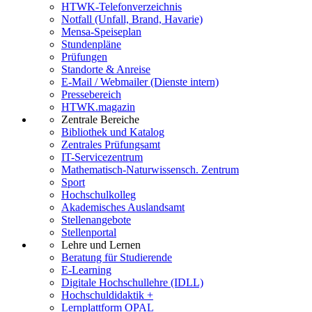
HTWK-Telefonverzeichnis
Notfall (Unfall, Brand, Havarie)
Mensa-Speiseplan
Stundenpläne
Prüfungen
Standorte & Anreise
E-Mail / Webmailer (Dienste intern)
Pressebereich
HTWK.magazin
Zentrale Bereiche
Bibliothek und Katalog
Zentrales Prüfungsamt
IT-Servicezentrum
Mathematisch-Naturwissensch. Zentrum
Sport
Hochschulkolleg
Akademisches Auslandsamt
Stellenangebote
Stellenportal
Lehre und Lernen
Beratung für Studierende
E-Learning
Digitale Hochschullehre (IDLL)
Hochschuldidaktik +
Lernplattform OPAL