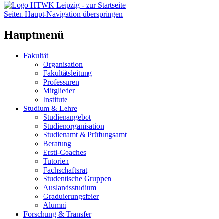
Seiten Haupt-Navigation überspringen
Hauptmenü
Fakultät
Organisation
Fakultätsleitung
Professuren
Mitglieder
Institute
Studium & Lehre
Studienangebot
Studienorganisation
Studienamt & Prüfungsamt
Beratung
Ersti-Coaches
Tutorien
Fachschaftsrat
Studentische Gruppen
Auslandsstudium
Graduierungsfeier
Alumni
Forschung & Transfer