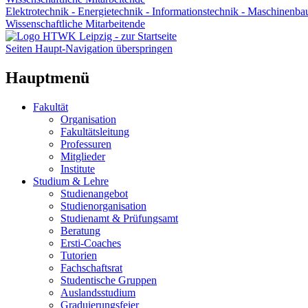
Elektrotechnik - Energietechnik - Informationstechnik - Maschinenba
Wissenschaftliche Mitarbeitende
Seiten Haupt-Navigation überspringen
Hauptmenü
Fakultät
Organisation
Fakultätsleitung
Professuren
Mitglieder
Institute
Studium & Lehre
Studienangebot
Studienorganisation
Studienamt & Prüfungsamt
Beratung
Ersti-Coaches
Tutorien
Fachschaftsrat
Studentische Gruppen
Auslandsstudium
Graduierungsfeier