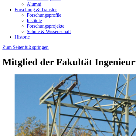
Alumni
Forschung & Transfer
Forschungsprofile
Institute
Forschungsprojekte
Schule & Wissenschaft
Historie
Zum Seitenfuß springen
Mitglied der Fakultät Ingenieu