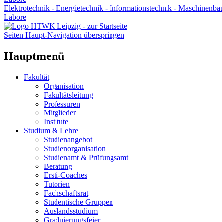
Elektrotechnik - Energietechnik - Informationstechnik - Maschinenba
Labore
Seiten Haupt-Navigation überspringen
Hauptmenü
Fakultät
Organisation
Fakultätsleitung
Professuren
Mitglieder
Institute
Studium & Lehre
Studienangebot
Studienorganisation
Studienamt & Prüfungsamt
Beratung
Ersti-Coaches
Tutorien
Fachschaftsrat
Studentische Gruppen
Auslandsstudium
Graduierungsfeier