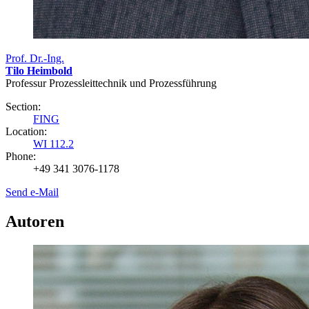
Prof. Dr.-Ing.
Tilo Heimbold
Professur Prozessleittechnik und Prozessführung
Section:
FING
Location:
WI 112.2
Phone:
+49 341 3076-1178
Send e-Mail
Autoren