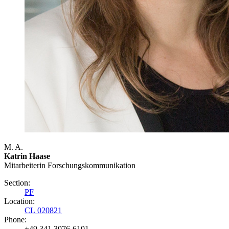
M. A.
Katrin Haase
Mitarbeiterin Forschungs­kommunikation
Section:
PF
Location:
CL 020821
Phone:
+49 341 3076-6101