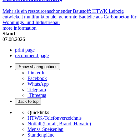
Mehr als ein ressourcenschonender Baustoff: HTWK Leipzig
entwickelt multifunktionale, genormte Bauteile aus Carbonbeton für
Wohnungs- und Industriebau
more information
Stand
07.08.2026
print page
recommend page
Show sharing options
LinkedIn
Facebook
WhatsApp
Telegram
Threema
Back to top
Quicklinks
HTWK-Telefonverzeichnis
Notfall (Unfall, Brand, Havarie)
Mensa-Speiseplan
Stundenpläne