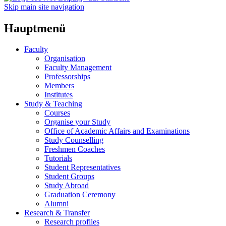
Skip main site navigation
Hauptmenü
Faculty
Organisation
Faculty Management
Professorships
Members
Institutes
Study & Teaching
Courses
Organise your Study
Office of Academic Affairs and Examinations
Study Counselling
Freshmen Coaches
Tutorials
Student Representatives
Student Groups
Study Abroad
Graduation Ceremony
Alumni
Research & Transfer
Research profiles