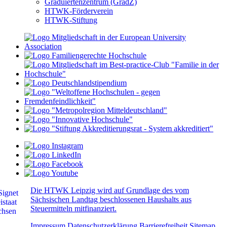
Graduiertenzentrum (GradZ)
HTWK-Förderverein
HTWK-Stiftung
Die HTWK Leipzig wird auf Grundlage des vom
Sächsischen Landtag beschlossenen Haushalts aus
Steuermitteln mitfinanziert.
Impressum
Datenschutzerklärung
Barrierefreiheit
Sitemap