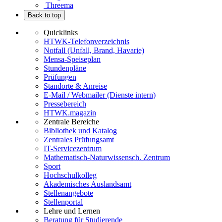
Threema
Back to top
Quicklinks
HTWK-Telefonverzeichnis
Notfall (Unfall, Brand, Havarie)
Mensa-Speiseplan
Stundenpläne
Prüfungen
Standorte & Anreise
E-Mail / Webmailer (Dienste intern)
Pressebereich
HTWK.magazin
Zentrale Bereiche
Bibliothek und Katalog
Zentrales Prüfungsamt
IT-Servicezentrum
Mathematisch-Naturwissensch. Zentrum
Sport
Hochschulkolleg
Akademisches Auslandsamt
Stellenangebote
Stellenportal
Lehre und Lernen
Beratung für Studierende