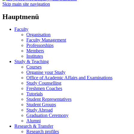
Skip main site navigation
Hauptmenü
Faculty
Organisation
Faculty Management
Professorships
Members
Institutes
Study & Teaching
Courses
Organise your Study
Office of Academic Affairs and Examinations
Study Counselling
Freshmen Coaches
Tutorials
Student Representatives
Student Groups
Study Abroad
Graduation Ceremony
Alumni
Research & Transfer
Research profiles