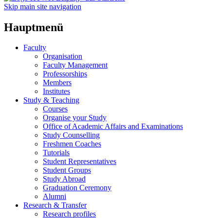
Skip main site navigation
Hauptmenü
Faculty
Organisation
Faculty Management
Professorships
Members
Institutes
Study & Teaching
Courses
Organise your Study
Office of Academic Affairs and Examinations
Study Counselling
Freshmen Coaches
Tutorials
Student Representatives
Student Groups
Study Abroad
Graduation Ceremony
Alumni
Research & Transfer
Research profiles