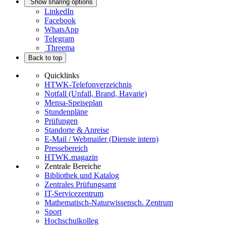
Show sharing options
LinkedIn
Facebook
WhatsApp
Telegram
Threema
Back to top
Quicklinks
HTWK-Telefonverzeichnis
Notfall (Unfall, Brand, Havarie)
Mensa-Speiseplan
Stundenpläne
Prüfungen
Standorte & Anreise
E-Mail / Webmailer (Dienste intern)
Pressebereich
HTWK.magazin
Zentrale Bereiche
Bibliothek und Katalog
Zentrales Prüfungsamt
IT-Servicezentrum
Mathematisch-Naturwissensch. Zentrum
Sport
Hochschulkolleg