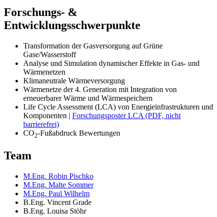
Forschungs- &
Entwicklungsschwerpunkte
Transformation der Gasversorgung auf Grüne
Gase/Wasserstoff
Analyse und Simulation dynamischer Effekte in Gas- und
Wärmenetzen
Klimaneutrale Wärmeversorgung
Wärmenetze der 4. Generation mit Integration von
erneuerbarer Wärme und Wärmespeichern
Life Cycle Assessment (LCA) von Energieinfrastrukturen und
Komponenten |
Forschungsposter LCA (PDF, nicht
barrierefrei)
CO
-Fußabdruck Bewertungen
2
Team
M.Eng. Robin Pischko
M.Eng. Malte Sommer
M.Eng. Paul Wilhelm
B.Eng. Vincent Grade
B.Eng. Louisa Stöhr