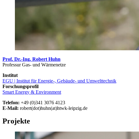
Prof. Dr.-Ing. Robert Huhn
Professur Gas- und Wärmenetze
Institut
EGU | Institut für Energie-, Gebäude- und Umwelttechnik
Forschungsprofil
Smart Energy & Environment
Telefon:
+49 (0)341 3076 4123
E-Mail:
robert(dot)huhn(at)htwk-leipzig.de
Projekte