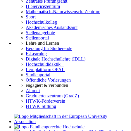
Zentrales Prüfungsamt
IT-Servicezentrum
Mathematisch-Naturwissensch. Zentrum
Sport
Hochschulkolleg
Akademisches Auslandsamt
Stellenangebote
Stellenportal
Lehre und Lernen
Beratung für Studierende
E-Learning
Digitale Hochschullehre (IDLL)
Hochschuldidaktik +
Lernplattform OPAL
Studienportal
Öffentliche Vorlesungen
engagiert & verbunden
Alumni
Graduiertenzentrum (GradZ)
HTWK-Förderverein
HTWK-Stiftung