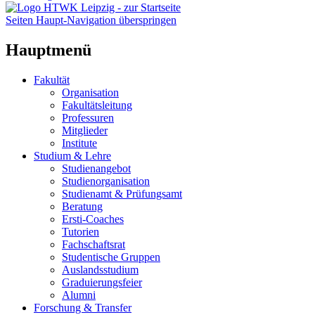
Seiten Haupt-Navigation überspringen
Hauptmenü
Fakultät
Organisation
Fakultätsleitung
Professuren
Mitglieder
Institute
Studium & Lehre
Studienangebot
Studienorganisation
Studienamt & Prüfungsamt
Beratung
Ersti-Coaches
Tutorien
Fachschaftsrat
Studentische Gruppen
Auslandsstudium
Graduierungsfeier
Alumni
Forschung & Transfer