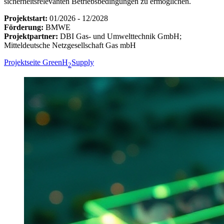
sicherheitsrelevanten Betriebsbedingungen zu ermöglichen.
Projektstart:
01/2026 - 12/2028
Förderung:
BMWE
Projektpartner:
DBI Gas- und Umwelttechnik GmbH;
Mitteldeutsche Netzgesellschaft Gas mbH
Projektseite GreenH
Supply
2