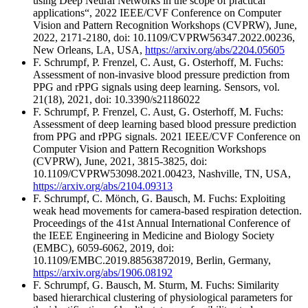
using Deep Neural Networks in the scope of practical
applications“, 2022 IEEE/CVF Conference on Computer
Vision and Pattern Recognition Workshops (CVPRW), June,
2022, 2171-2180, doi: 10.1109/CVPRW56347.2022.00236,
New Orleans, LA, USA,
https://arxiv.org/abs/2204.05605
F. Schrumpf, P. Frenzel, C. Aust, G. Osterhoff, M. Fuchs:
Assessment of non-invasive blood pressure prediction from
PPG and rPPG signals using deep learning. Sensors, vol.
21(18), 2021, doi: 10.3390/s21186022
F. Schrumpf, P. Frenzel, C. Aust, G. Osterhoff, M. Fuchs:
Assessment of deep learning based blood pressure prediction
from PPG and rPPG signals. 2021 IEEE/CVF Conference on
Computer Vision and Pattern Recognition Workshops
(CVPRW), June, 2021, 3815-3825, doi:
10.1109/CVPRW53098.2021.00423, Nashville, TN, USA,
https://arxiv.org/abs/2104.09313
F. Schrumpf, C. Mönch, G. Bausch, M. Fuchs: Exploiting
weak head movements for camera-based respiration detection.
Proceedings of the 41st Annual International Conference of
the IEEE Engineering in Medicine and Biology Society
(EMBC), 6059-6062, 2019, doi:
10.1109/EMBC.2019.88563872019, Berlin, Germany,
https://arxiv.org/abs/1906.08192
F. Schrumpf, G. Bausch, M. Sturm, M. Fuchs: Similarity
based hierarchical clustering of physiological parameters for