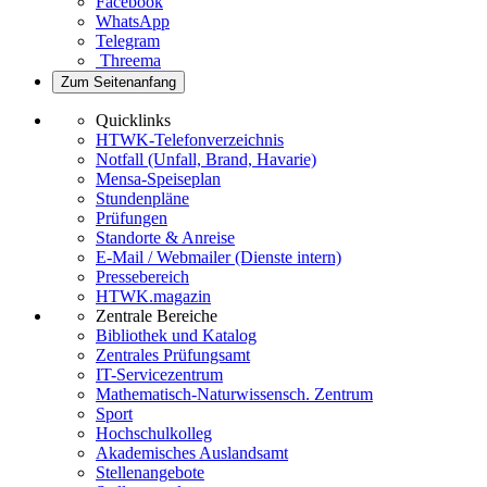
Facebook
WhatsApp
Telegram
Threema
Zum Seitenanfang
Quicklinks
HTWK-Telefonverzeichnis
Notfall (Unfall, Brand, Havarie)
Mensa-Speiseplan
Stundenpläne
Prüfungen
Standorte & Anreise
E-Mail / Webmailer (Dienste intern)
Pressebereich
HTWK.magazin
Zentrale Bereiche
Bibliothek und Katalog
Zentrales Prüfungsamt
IT-Servicezentrum
Mathematisch-Naturwissensch. Zentrum
Sport
Hochschulkolleg
Akademisches Auslandsamt
Stellenangebote