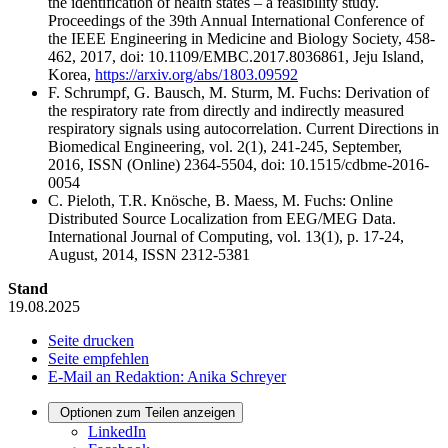
the identification of health states – a feasibility study.
Proceedings of the 39th Annual International Conference of
the IEEE Engineering in Medicine and Biology Society, 458-
462, 2017, doi: 10.1109/EMBC.2017.8036861, Jeju Island,
Korea,
https://arxiv.org/abs/1803.09592
F. Schrumpf, G. Bausch, M. Sturm, M. Fuchs: Derivation of
the respiratory rate from directly and indirectly measured
respiratory signals using autocorrelation. Current Directions in
Biomedical Engineering, vol. 2(1), 241-245, September,
2016, ISSN (Online) 2364-5504, doi: 10.1515/cdbme-2016-
0054
C. Pieloth, T.R. Knösche, B. Maess, M. Fuchs: Online
Distributed Source Localization from EEG/MEG Data.
International Journal of Computing, vol. 13(1), p. 17-24,
August, 2014, ISSN 2312-5381
Stand
19.08.2025
Seite drucken
Seite empfehlen
E-Mail an Redaktion: Anika Schreyer
Optionen zum Teilen anzeigen
LinkedIn