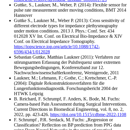
Guttke, S., Laukner, M., Weber, P. (2014): Flexible sensor for
pulse rate measurement under moving conditions, BMT 2014
Hannover
Guttke S., Laukner M., Weber P. (2013): Cross sensitivity of
different electrode types for impedance plethysmography
under motion conditions. 2013 J. Phys.: Conf. Ser. 434
012028 XV Int. Conf. on Electrical Bio-Impedance & XIV
Conf. on Electrical Impedance Tomography.
https://iopscience.iop.org/article/10.1088/1742-
6596/434/1/012028
Sebastian Guttke, Matthias Laukner (2011): Verfahren zur
störungsarmen Erfassung der Pulsfrequenz unter extremen
Bewegungsbedingungen, Konferenzband zur 12.
Nachwuchswissenschaftlerkonferenz, Wernigerode, 2011
Laukner, M.; Lehmann, F.; Gothe, C.; Kretschmer, C.-P.
(2004): Digitale Rekonstruktionsverfahren für die
Lungenfunktionsdiagnostik. Forschungsbericht 2004 der
HTWK Leipzig
B. Reichard, F. Schrumpf, F. Anders, K. Bode, M. Fuchs:
Camera-based Pain Assessment during Surgical Interventions.
Current Directions in Biomedical Engineering, vol. 8, no. 2,
2022, pp. 423-426.
https://doi.org/10.1515/cdbme-2022-1108
F. Schrumpf , P.R. Serdack, M. Fuchs: „Regression or
Classification? Reflection on BP prediction from PPG data