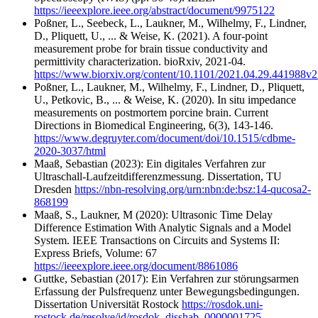
https://ieeexplore.ieee.org/abstract/document/9975122
Poßner, L., Seebeck, L., Laukner, M., Wilhelmy, F., Lindner,
D., Pliquett, U., ... & Weise, K. (2021). A four-point
measurement probe for brain tissue conductivity and
permittivity characterization. bioRxiv, 2021-04.
https://www.biorxiv.org/content/10.1101/2021.04.29.441988v2.
Poßner, L., Laukner, M., Wilhelmy, F., Lindner, D., Pliquett,
U., Petkovic, B., ... & Weise, K. (2020). In situ impedance
measurements on postmortem porcine brain. Current
Directions in Biomedical Engineering, 6(3), 143-146.
https://www.degruyter.com/document/doi/10.1515/cdbme-
2020-3037/html
Maaß, Sebastian (2023): Ein digitales Verfahren zur
Ultraschall-Laufzeitdifferenzmessung. Dissertation, TU
Dresden
https://nbn-resolving.org/urn:nbn:de:bsz:14-qucosa2-
868199
Maaß, S., Laukner, M (2020): Ultrasonic Time Delay
Difference Estimation With Analytic Signals and a Model
System. IEEE Transactions on Circuits and Systems II:
Express Briefs, Volume: 67
https://ieeexplore.ieee.org/document/8861086
Guttke, Sebastian (2017): Ein Verfahren zur störungsarmen
Erfassung der Pulsfrequenz unter Bewegungsbedingungen.
Dissertation Universität Rostock
https://rosdok.uni-
rostock.de/resolve/id/rosdok_disshab_0000001725