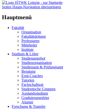
Seiten Haupt-Navigation überspringen
Hauptmenü
Fakultät
Organisation
Fakultätsleitung
Professuren
Mitglieder
Institute
Studium & Lehre
Studienangebot
Studienorganisation
Studienamt & Prüfungsamt
Beratung
Ersti-Coaches
Tutorien
Fachschaftsrat
Studentische Gruppen
Auslandsstudium
Graduierungsfeier
Alumni
Forschung & Transfer