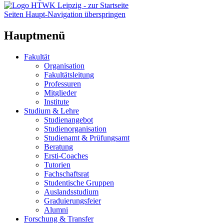
Seiten Haupt-Navigation überspringen
Hauptmenü
Fakultät
Organisation
Fakultätsleitung
Professuren
Mitglieder
Institute
Studium & Lehre
Studienangebot
Studienorganisation
Studienamt & Prüfungsamt
Beratung
Ersti-Coaches
Tutorien
Fachschaftsrat
Studentische Gruppen
Auslandsstudium
Graduierungsfeier
Alumni
Forschung & Transfer