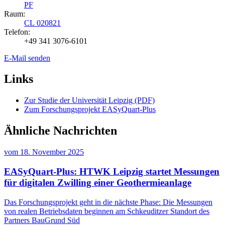
PF
Raum:
CL 020821
Telefon:
+49 341 3076-6101
E-Mail senden
Links
Zur Studie der Universität Leipzig (PDF)
Zum Forschungsprojekt EASyQuart-Plus
Ähnliche Nachrichten
vom
18. November 2025
EASyQuart-Plus: HTWK Leipzig startet Messungen
für digitalen Zwilling einer Geothermieanlage
Das Forschungsprojekt geht in die nächste Phase: Die Messungen
von realen Betriebsdaten beginnen am Schkeuditzer Standort des
Partners BauGrund Süd