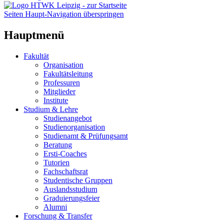
Seiten Haupt-Navigation überspringen
Hauptmenü
Fakultät
Organisation
Fakultätsleitung
Professuren
Mitglieder
Institute
Studium & Lehre
Studienangebot
Studienorganisation
Studienamt & Prüfungsamt
Beratung
Ersti-Coaches
Tutorien
Fachschaftsrat
Studentische Gruppen
Auslandsstudium
Graduierungsfeier
Alumni
Forschung & Transfer