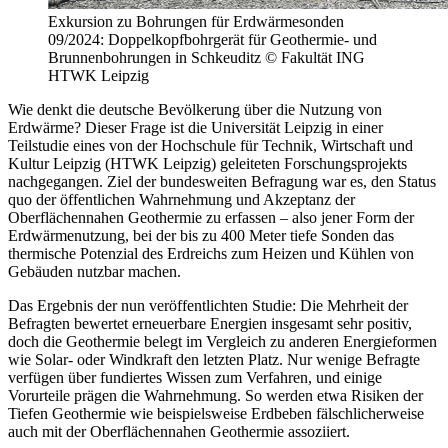
Exkursion zu Bohrungen für Erdwärmesonden
09/2024: Doppelkopfbohrgerät für Geothermie- und
Brunnenbohrungen in Schkeuditz © Fakultät ING
HTWK Leipzig
Wie denkt die deutsche Bevölkerung über die Nutzung von
Erdwärme? Dieser Frage ist die Universität Leipzig in einer
Teilstudie eines von der Hochschule für Technik, Wirtschaft und
Kultur Leipzig (HTWK Leipzig) geleiteten Forschungsprojekts
nachgegangen. Ziel der bundesweiten Befragung war es, den Status
quo der öffentlichen Wahrnehmung und Akzeptanz der
Oberflächennahen Geothermie zu erfassen – also jener Form der
Erdwärmenutzung, bei der bis zu 400 Meter tiefe Sonden das
thermische Potenzial des Erdreichs zum Heizen und Kühlen von
Gebäuden nutzbar machen.
Das Ergebnis der nun veröffentlichten Studie: Die Mehrheit der
Befragten bewertet erneuerbare Energien insgesamt sehr positiv,
doch die Geothermie belegt im Vergleich zu anderen Energieformen
wie Solar- oder Windkraft den letzten Platz. Nur wenige Befragte
verfügen über fundiertes Wissen zum Verfahren, und einige
Vorurteile prägen die Wahrnehmung. So werden etwa Risiken der
Tiefen Geothermie wie beispielsweise Erdbeben fälschlicherweise
auch mit der Oberflächennahen Geothermie assoziiert.