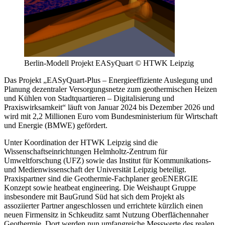
Berlin-Modell Projekt EASyQuart © HTWK Leipzig
Das Projekt „EASyQuart-Plus – Energieeffiziente Auslegung und
Planung dezentraler Versorgungsnetze zum geothermischen Heizen
und Kühlen von Stadtquartieren – Digitalisierung und
Praxiswirksamkeit“ läuft von Januar 2024 bis Dezember 2026 und
wird mit 2,2 Millionen Euro vom Bundesministerium für Wirtschaft
und Energie (BMWE) gefördert.
Unter Koordination der HTWK Leipzig sind die
Wissenschaftseinrichtungen Helmholtz-Zentrum für
Umweltforschung (UFZ) sowie das Institut für Kommunikations-
und Medienwissenschaft der Universität Leipzig beteiligt.
Praxispartner sind die Geothermie-Fachplaner geoENERGIE
Konzept sowie heatbeat engineering. Die Weishaupt Gruppe
insbesondere mit BauGrund Süd hat sich dem Projekt als
assoziierter Partner angeschlossen und errichtete kürzlich einen
neuen Firmensitz in Schkeuditz samt Nutzung Oberflächennaher
Geothermie. Dort werden nun umfangreiche Messwerte des realen