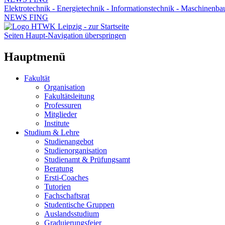
Elektrotechnik - Energietechnik - Informationstechnik - Maschinenba
NEWS FING
Seiten Haupt-Navigation überspringen
Hauptmenü
Fakultät
Organisation
Fakultätsleitung
Professuren
Mitglieder
Institute
Studium & Lehre
Studienangebot
Studienorganisation
Studienamt & Prüfungsamt
Beratung
Ersti-Coaches
Tutorien
Fachschaftsrat
Studentische Gruppen
Auslandsstudium
Graduierungsfeier