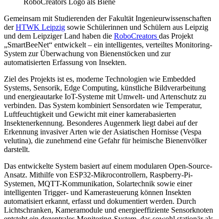
RoboCreators Logo als Biene
Gemeinsam mit Studierenden der Fakultät Ingenieurwissenschaften
der
HTWK Leipzig
sowie Schülerinnen und Schülern aus Leipzig
und dem Leipziger Land haben die
RoboCreators
das Projekt
„SmartBeeNet“ entwickelt – ein intelligentes, verteiltes Monitoring-
System zur Überwachung von Bienenstöcken und zur
automatisierten Erfassung von Insekten.
Ziel des Projekts ist es, moderne Technologien wie Embedded
Systems, Sensorik, Edge Computing, künstliche Bildverarbeitung
und energieautarke IoT-Systeme mit Umwelt- und Artenschutz zu
verbinden. Das System kombiniert Sensordaten wie Temperatur,
Luftfeuchtigkeit und Gewicht mit einer kamerabasierten
Insektenerkennung. Besonderes Augenmerk liegt dabei auf der
Erkennung invasiver Arten wie der Asiatischen Hornisse (Vespa
velutina), die zunehmend eine Gefahr für heimische Bienenvölker
darstellt.
Das entwickelte System basiert auf einem modularen Open-Source-
Ansatz. Mithilfe von ESP32-Mikrocontrollern, Raspberry-Pi-
Systemen, MQTT-Kommunikation, Solartechnik sowie einer
intelligenten Trigger- und Kamerasteuerung können Insekten
automatisiert erkannt, erfasst und dokumentiert werden. Durch
Lichtschranken, Kameramodule und energieeffiziente Sensorknoten
entsteht ein dezentrales Monitoring-System, das sowohl stationär als