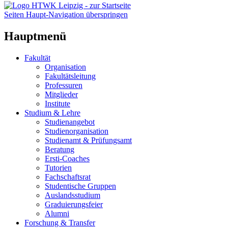
Seiten Haupt-Navigation überspringen
Hauptmenü
Fakultät
Organisation
Fakultätsleitung
Professuren
Mitglieder
Institute
Studium & Lehre
Studienangebot
Studienorganisation
Studienamt & Prüfungsamt
Beratung
Ersti-Coaches
Tutorien
Fachschaftsrat
Studentische Gruppen
Auslandsstudium
Graduierungsfeier
Alumni
Forschung & Transfer