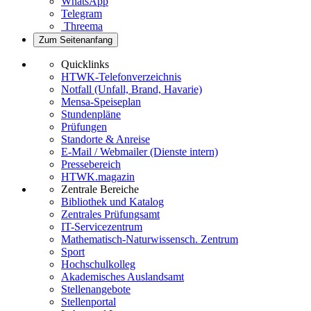
WhatsApp
Telegram
Threema
Zum Seitenanfang
Quicklinks
HTWK-Telefonverzeichnis
Notfall (Unfall, Brand, Havarie)
Mensa-Speiseplan
Stundenpläne
Prüfungen
Standorte & Anreise
E-Mail / Webmailer (Dienste intern)
Pressebereich
HTWK.magazin
Zentrale Bereiche
Bibliothek und Katalog
Zentrales Prüfungsamt
IT-Servicezentrum
Mathematisch-Naturwissensch. Zentrum
Sport
Hochschulkolleg
Akademisches Auslandsamt
Stellenangebote
Stellenportal