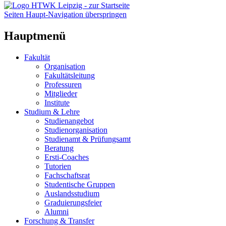
Seiten Haupt-Navigation überspringen
Hauptmenü
Fakultät
Organisation
Fakultätsleitung
Professuren
Mitglieder
Institute
Studium & Lehre
Studienangebot
Studienorganisation
Studienamt & Prüfungsamt
Beratung
Ersti-Coaches
Tutorien
Fachschaftsrat
Studentische Gruppen
Auslandsstudium
Graduierungsfeier
Alumni
Forschung & Transfer