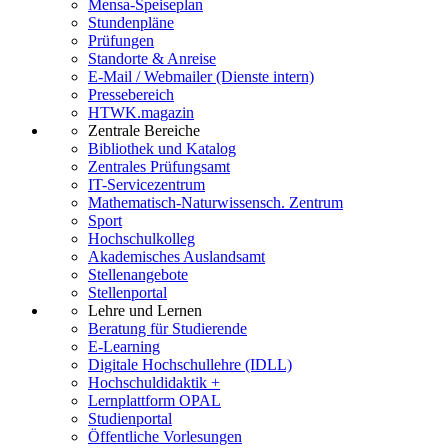
Mensa-Speiseplan
Stundenpläne
Prüfungen
Standorte & Anreise
E-Mail / Webmailer (Dienste intern)
Pressebereich
HTWK.magazin
Zentrale Bereiche
Bibliothek und Katalog
Zentrales Prüfungsamt
IT-Servicezentrum
Mathematisch-Naturwissensch. Zentrum
Sport
Hochschulkolleg
Akademisches Auslandsamt
Stellenangebote
Stellenportal
Lehre und Lernen
Beratung für Studierende
E-Learning
Digitale Hochschullehre (IDLL)
Hochschuldidaktik +
Lernplattform OPAL
Studienportal
Öffentliche Vorlesungen