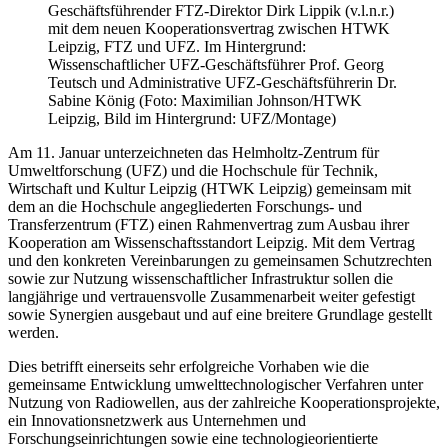
Geschäftsführender FTZ-Direktor Dirk Lippik (v.l.n.r.)
mit dem neuen Kooperationsvertrag zwischen HTWK
Leipzig, FTZ und UFZ. Im Hintergrund:
Wissenschaftlicher UFZ-Geschäftsführer Prof. Georg
Teutsch und Administrative UFZ-Geschäftsführerin Dr.
Sabine König (Foto: Maximilian Johnson/HTWK
Leipzig, Bild im Hintergrund: UFZ/Montage)
Am 11. Januar unterzeichneten das Helmholtz-Zentrum für
Umweltforschung (UFZ) und die Hochschule für Technik,
Wirtschaft und Kultur Leipzig (HTWK Leipzig) gemeinsam mit
dem an die Hochschule angegliederten Forschungs- und
Transferzentrum (FTZ) einen Rahmenvertrag zum Ausbau ihrer
Kooperation am Wissenschaftsstandort Leipzig. Mit dem Vertrag
und den konkreten Vereinbarungen zu gemeinsamen Schutzrechten
sowie zur Nutzung wissenschaftlicher Infrastruktur sollen die
langjährige und vertrauensvolle Zusammenarbeit weiter gefestigt
sowie Synergien ausgebaut und auf eine breitere Grundlage gestellt
werden.
Dies betrifft einerseits sehr erfolgreiche Vorhaben wie die
gemeinsame Entwicklung umwelttechnologischer Verfahren unter
Nutzung von Radiowellen, aus der zahlreiche Kooperationsprojekte,
ein Innovationsnetzwerk aus Unternehmen und
Forschungseinrichtungen sowie eine technologieorientierte