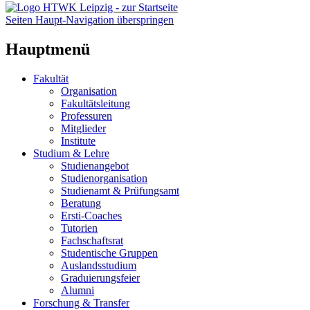
Seiten Haupt-Navigation überspringen
Hauptmenü
Fakultät
Organisation
Fakultätsleitung
Professuren
Mitglieder
Institute
Studium & Lehre
Studienangebot
Studienorganisation
Studienamt & Prüfungsamt
Beratung
Ersti-Coaches
Tutorien
Fachschaftsrat
Studentische Gruppen
Auslandsstudium
Graduierungsfeier
Alumni
Forschung & Transfer