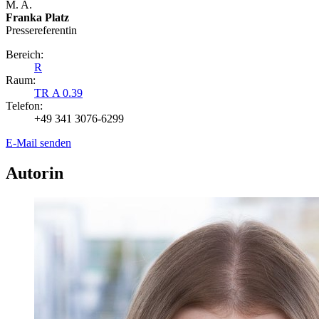
M. A.
Franka Platz
Presse­referentin
Bereich:
R
Raum:
TR A 0.39
Telefon:
+49 341 3076-6299
E-Mail senden
Autorin