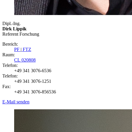
Dipl.-Ing.
Dirk Lippik
Referent Forschung
Bereich:
PF
|
FTZ
Raum:
CL 020808
Telefon:
+49 341 3076-6536
Telefon:
+49 341 3076-1251
Fax:
+49 341 3076-856536
E-Mail senden