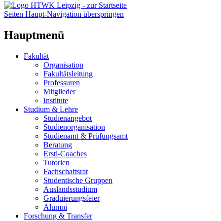
Seiten Haupt-Navigation überspringen
Hauptmenü
Fakultät
Organisation
Fakultätsleitung
Professuren
Mitglieder
Institute
Studium & Lehre
Studienangebot
Studienorganisation
Studienamt & Prüfungsamt
Beratung
Ersti-Coaches
Tutorien
Fachschaftsrat
Studentische Gruppen
Auslandsstudium
Graduierungsfeier
Alumni
Forschung & Transfer