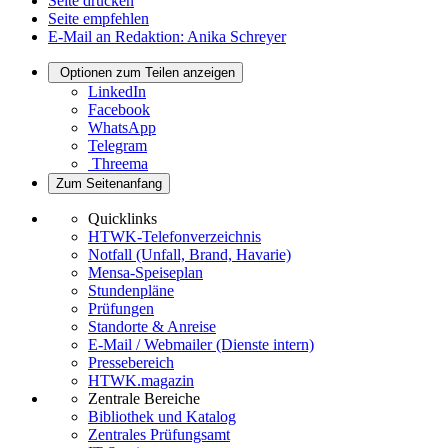
Seite drucken
Seite empfehlen
E-Mail an Redaktion: Anika Schreyer
Optionen zum Teilen anzeigen
LinkedIn
Facebook
WhatsApp
Telegram
Threema
Zum Seitenanfang
Quicklinks
HTWK-Telefonverzeichnis
Notfall (Unfall, Brand, Havarie)
Mensa-Speiseplan
Stundenpläne
Prüfungen
Standorte & Anreise
E-Mail / Webmailer (Dienste intern)
Pressebereich
HTWK.magazin
Zentrale Bereiche
Bibliothek und Katalog
Zentrales Prüfungsamt