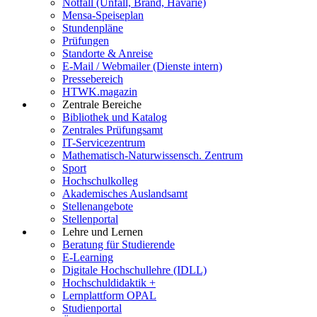
Notfall (Unfall, Brand, Havarie)
Mensa-Speiseplan
Stundenpläne
Prüfungen
Standorte & Anreise
E-Mail / Webmailer (Dienste intern)
Pressebereich
HTWK.magazin
Zentrale Bereiche
Bibliothek und Katalog
Zentrales Prüfungsamt
IT-Servicezentrum
Mathematisch-Naturwissensch. Zentrum
Sport
Hochschulkolleg
Akademisches Auslandsamt
Stellenangebote
Stellenportal
Lehre und Lernen
Beratung für Studierende
E-Learning
Digitale Hochschullehre (IDLL)
Hochschuldidaktik +
Lernplattform OPAL
Studienportal