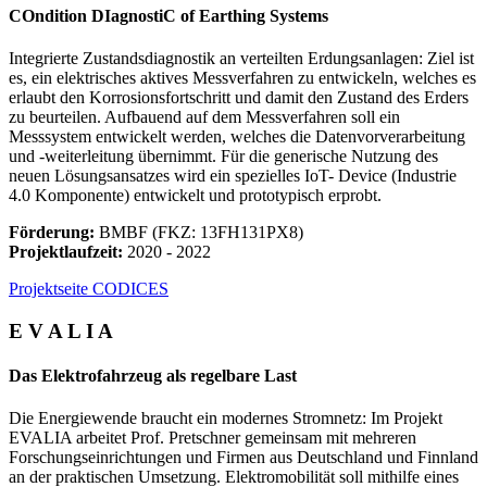
COndition DIagnostiC of Earthing Systems
Integrierte Zustandsdiagnostik an verteilten Erdungsanlagen: Ziel ist
es, ein elektrisches aktives Messverfahren zu entwickeln, welches es
erlaubt den Korrosionsfortschritt und damit den Zustand des Erders
zu beurteilen. Aufbauend auf dem Messverfahren soll ein
Messsystem entwickelt werden, welches die Datenvorverarbeitung
und -weiterleitung übernimmt. Für die generische Nutzung des
neuen Lösungsansatzes wird ein spezielles IoT- Device (Industrie
4.0 Komponente) entwickelt und prototypisch erprobt.
Förderung:
BMBF (FKZ: 13FH131PX8)
Projektlaufzeit:
2020 - 2022
Projektseite CODICES
E V A L I A
Das Elektrofahrzeug als regelbare Last
Die Energiewende braucht ein modernes Stromnetz: Im Projekt
EVALIA arbeitet Prof. Pretschner gemeinsam mit mehreren
Forschungseinrichtungen und Firmen aus Deutschland und Finnland
an der praktischen Umsetzung. Elektromobilität soll mithilfe eines