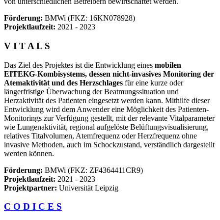
von unterschiedlichen Betreibern bewirtschaftet werden.
Förderung:
BMWi (FKZ: 16KN078928)
Projektlaufzeit:
2021 - 2023
V I T A L S
Das Ziel des Projektes ist die Entwicklung eines
mobilen
EITEKG-Kombisystems, dessen nicht-invasives Monitoring der
Atemaktivität und des Herzschlages
für eine kurze oder
längerfristige Überwachung der Beatmungssituation und
Herzaktivität des Patienten eingesetzt werden kann. Mithilfe dieser
Entwicklung wird dem Anwender eine Möglichkeit des Patienten-
Monitorings zur Verfügung gestellt, mit der relevante Vitalparameter
wie Lungenaktivität, regional aufgelöste Belüftungsvisualisierung,
relatives Titalvolumen, Atemfrequenz oder Herzfrequenz ohne
invasive Methoden, auch im Schockzustand, verständlich dargestellt
werden können.
Förderung:
BMWi (FKZ: ZF4364411CR9)
Projektlaufzeit:
2021 - 2023
Projektpartner:
Universität Leipzig
C O D I C E S