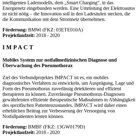
intelligenten Lademodells, dem „Smart Charging“, in das
Energienetz eingebunden werden. Eine Umrüstung der Elektroautos
ist nicht nötig – die Innovation soll in den Ladesäulen stecken, die
die Kommunikation mit dem Stromnetz übernehmen.
Förderung:
BMWi (FKZ: 03ETE010A)
Projektlaufzeit:
2018 - 2020
I M P A C T
Mobiles System zur notfallmedizinischen Diagnose und
Überwachung des Pneumothorax
Ziel des Verbundprojektes IMPACT ist es, ein mobiles
diagnostisches Verfahren zu entwickeln, um Ausprägung, Lage und
Form des Pneumothorax zuverlässig detektieren und effizient
therapieren zu können. Zuverlässige Pneumothorax-Diagnosen
gewährleisten effiziente therapeutische Maßnahmen in Abhängigkeit
des spezifischen Patientenzustandes. IMPACT wird daher einen
erheblichen Beitrag zur Verbesserung der Versorgung von
Notfallpatienten leisten können.
Förderung:
BMBF (FKZ: 13GW0179D)
Projektlaufzeit:
2018 - 2020