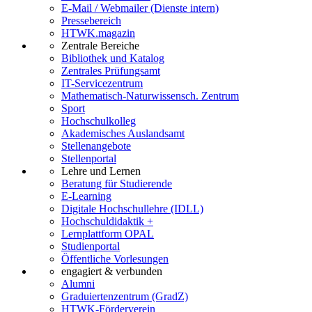
E-Mail / Webmailer (Dienste intern)
Pressebereich
HTWK.magazin
Zentrale Bereiche
Bibliothek und Katalog
Zentrales Prüfungsamt
IT-Servicezentrum
Mathematisch-Naturwissensch. Zentrum
Sport
Hochschulkolleg
Akademisches Auslandsamt
Stellenangebote
Stellenportal
Lehre und Lernen
Beratung für Studierende
E-Learning
Digitale Hochschullehre (IDLL)
Hochschuldidaktik +
Lernplattform OPAL
Studienportal
Öffentliche Vorlesungen
engagiert & verbunden
Alumni
Graduiertenzentrum (GradZ)
HTWK-Förderverein