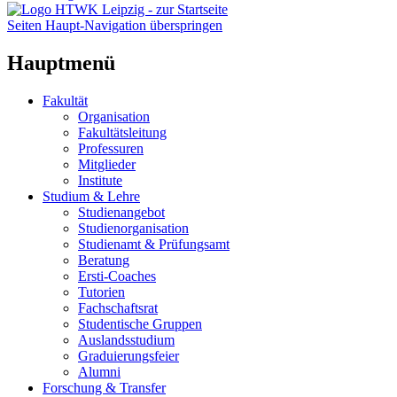
Seiten Haupt-Navigation überspringen
Hauptmenü
Fakultät
Organisation
Fakultätsleitung
Professuren
Mitglieder
Institute
Studium & Lehre
Studienangebot
Studienorganisation
Studienamt & Prüfungsamt
Beratung
Ersti-Coaches
Tutorien
Fachschaftsrat
Studentische Gruppen
Auslandsstudium
Graduierungsfeier
Alumni
Forschung & Transfer