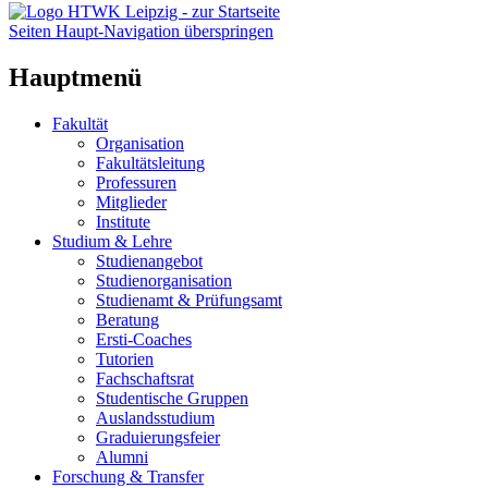
Seiten Haupt-Navigation überspringen
Hauptmenü
Fakultät
Organisation
Fakultätsleitung
Professuren
Mitglieder
Institute
Studium & Lehre
Studienangebot
Studienorganisation
Studienamt & Prüfungsamt
Beratung
Ersti-Coaches
Tutorien
Fachschaftsrat
Studentische Gruppen
Auslandsstudium
Graduierungsfeier
Alumni
Forschung & Transfer