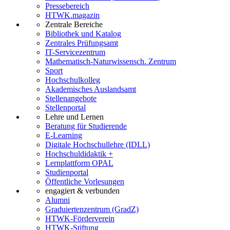
Pressebereich
HTWK.magazin
Zentrale Bereiche
Bibliothek und Katalog
Zentrales Prüfungsamt
IT-Servicezentrum
Mathematisch-Naturwissensch. Zentrum
Sport
Hochschulkolleg
Akademisches Auslandsamt
Stellenangebote
Stellenportal
Lehre und Lernen
Beratung für Studierende
E-Learning
Digitale Hochschullehre (IDLL)
Hochschuldidaktik +
Lernplattform OPAL
Studienportal
Öffentliche Vorlesungen
engagiert & verbunden
Alumni
Graduiertenzentrum (GradZ)
HTWK-Förderverein
HTWK-Stiftung