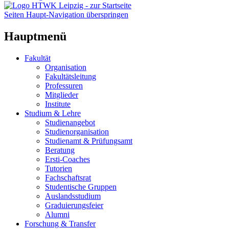
Seiten Haupt-Navigation überspringen
Hauptmenü
Fakultät
Organisation
Fakultätsleitung
Professuren
Mitglieder
Institute
Studium & Lehre
Studienangebot
Studienorganisation
Studienamt & Prüfungsamt
Beratung
Ersti-Coaches
Tutorien
Fachschaftsrat
Studentische Gruppen
Auslandsstudium
Graduierungsfeier
Alumni
Forschung & Transfer