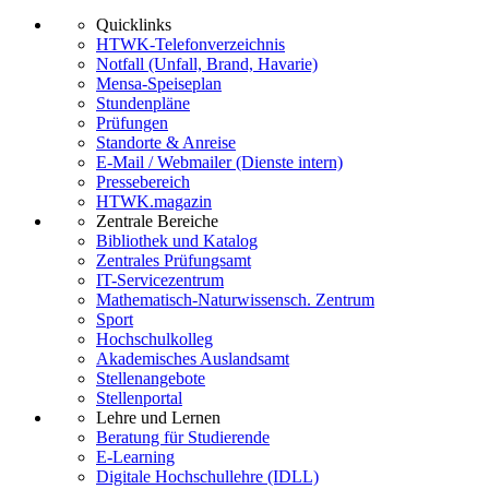
Quicklinks
HTWK-Telefonverzeichnis
Notfall (Unfall, Brand, Havarie)
Mensa-Speiseplan
Stundenpläne
Prüfungen
Standorte & Anreise
E-Mail / Webmailer (Dienste intern)
Pressebereich
HTWK.magazin
Zentrale Bereiche
Bibliothek und Katalog
Zentrales Prüfungsamt
IT-Servicezentrum
Mathematisch-Naturwissensch. Zentrum
Sport
Hochschulkolleg
Akademisches Auslandsamt
Stellenangebote
Stellenportal
Lehre und Lernen
Beratung für Studierende
E-Learning
Digitale Hochschullehre (IDLL)