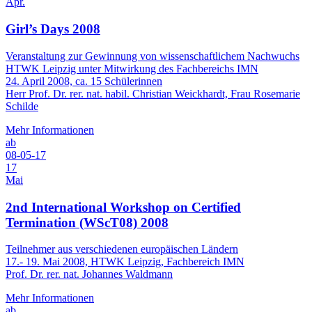
Apr.
Girl’s Days 2008
Veranstaltung zur Gewinnung von wissenschaftlichem Nachwuchs
HTWK Leipzig unter Mitwirkung des Fachbereichs IMN
24. April 2008, ca. 15 Schülerinnen
Herr Prof. Dr. rer. nat. habil. Christian Weickhardt, Frau Rosemarie
Schilde
Mehr Informationen
ab
08-05-17
17
Mai
2nd International Workshop on Certified
Termination (WScT08) 2008
Teilnehmer aus verschiedenen europäischen Ländern
17.- 19. Mai 2008, HTWK Leipzig, Fachbereich IMN
Prof. Dr. rer. nat. Johannes Waldmann
Mehr Informationen
ab