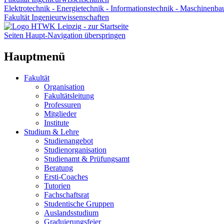
Elektrotechnik - Energietechnik - Informationstechnik - Maschinenba
Fakultät Ingenieurwissenschaften
Seiten Haupt-Navigation überspringen
Hauptmenü
Fakultät
Organisation
Fakultätsleitung
Professuren
Mitglieder
Institute
Studium & Lehre
Studienangebot
Studienorganisation
Studienamt & Prüfungsamt
Beratung
Ersti-Coaches
Tutorien
Fachschaftsrat
Studentische Gruppen
Auslandsstudium
Graduierungsfeier