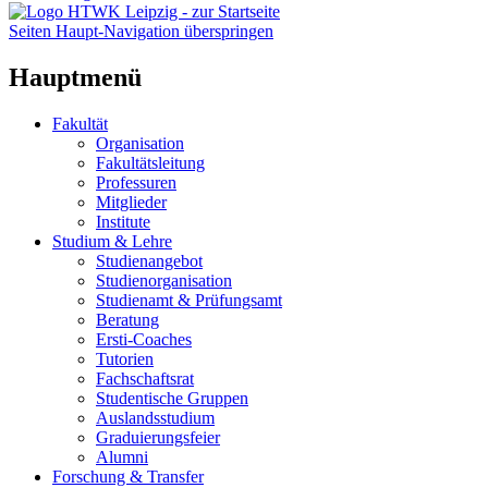
Seiten Haupt-Navigation überspringen
Hauptmenü
Fakultät
Organisation
Fakultätsleitung
Professuren
Mitglieder
Institute
Studium & Lehre
Studienangebot
Studienorganisation
Studienamt & Prüfungsamt
Beratung
Ersti-Coaches
Tutorien
Fachschaftsrat
Studentische Gruppen
Auslandsstudium
Graduierungsfeier
Alumni
Forschung & Transfer