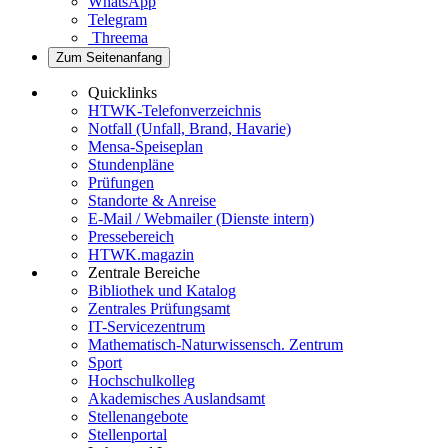
WhatsApp
Telegram
Threema
Zum Seitenanfang
Quicklinks
HTWK-Telefonverzeichnis
Notfall (Unfall, Brand, Havarie)
Mensa-Speiseplan
Stundenpläne
Prüfungen
Standorte & Anreise
E-Mail / Webmailer (Dienste intern)
Pressebereich
HTWK.magazin
Zentrale Bereiche
Bibliothek und Katalog
Zentrales Prüfungsamt
IT-Servicezentrum
Mathematisch-Naturwissensch. Zentrum
Sport
Hochschulkolleg
Akademisches Auslandsamt
Stellenangebote
Stellenportal