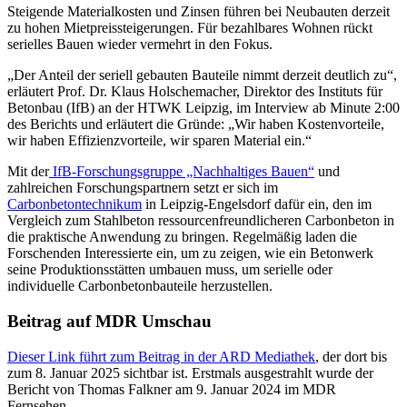
Steigende Materialkosten und Zinsen führen bei Neubauten derzeit
zu hohen Mietpreissteigerungen. Für bezahlbares Wohnen rückt
serielles Bauen wieder vermehrt in den Fokus.
„Der Anteil der seriell gebauten Bauteile nimmt derzeit deutlich zu“,
erläutert Prof. Dr. Klaus Holschemacher, Direktor des Instituts für
Betonbau (IfB) an der HTWK Leipzig, im Interview ab Minute 2:00
des Berichts und erläutert die Gründe: „Wir haben Kostenvorteile,
wir haben Effizienzvorteile, wir sparen Material ein.“
Mit der
IfB-Forschungsgruppe „Nachhaltiges Bauen“
und
zahlreichen Forschungspartnern setzt er sich im
Carbonbetontechnikum
in Leipzig-Engelsdorf dafür ein, den im
Vergleich zum Stahlbeton ressourcenfreundlicheren Carbonbeton in
die praktische Anwendung zu bringen. Regelmäßig laden die
Forschenden Interessierte ein, um zu zeigen, wie ein Betonwerk
seine Produktionsstätten umbauen muss, um serielle oder
individuelle Carbonbetonbauteile herzustellen.
Beitrag auf MDR Umschau
Dieser Link führt zum Beitrag in der ARD Mediathek
, der dort bis
zum 8. Januar 2025 sichtbar ist. Erstmals ausgestrahlt wurde der
Bericht von Thomas Falkner am 9. Januar 2024 im MDR
Fernsehen.