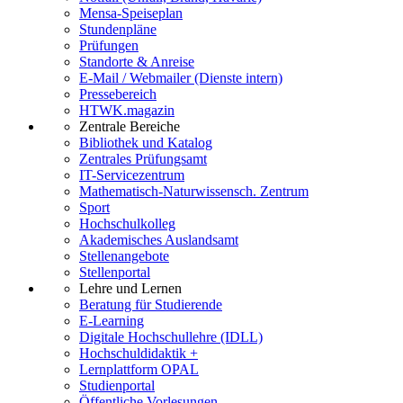
Mensa-Speiseplan
Stundenpläne
Prüfungen
Standorte & Anreise
E-Mail / Webmailer (Dienste intern)
Pressebereich
HTWK.magazin
Zentrale Bereiche
Bibliothek und Katalog
Zentrales Prüfungsamt
IT-Servicezentrum
Mathematisch-Naturwissensch. Zentrum
Sport
Hochschulkolleg
Akademisches Auslandsamt
Stellenangebote
Stellenportal
Lehre und Lernen
Beratung für Studierende
E-Learning
Digitale Hochschullehre (IDLL)
Hochschuldidaktik +
Lernplattform OPAL
Studienportal
Öffentliche Vorlesungen