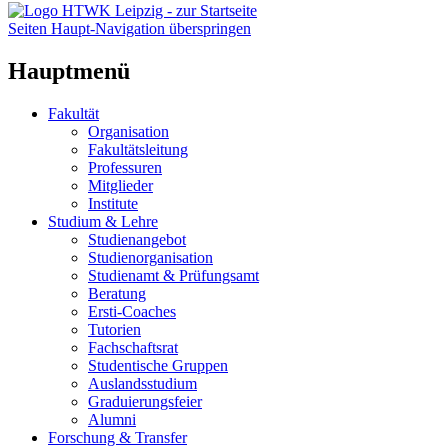
Seiten Haupt-Navigation überspringen
Hauptmenü
Fakultät
Organisation
Fakultätsleitung
Professuren
Mitglieder
Institute
Studium & Lehre
Studienangebot
Studienorganisation
Studienamt & Prüfungsamt
Beratung
Ersti-Coaches
Tutorien
Fachschaftsrat
Studentische Gruppen
Auslandsstudium
Graduierungsfeier
Alumni
Forschung & Transfer