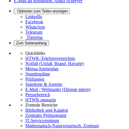
E-Mail an Redaktion: Anika Schreyer
Optionen zum Teilen anzeigen
LinkedIn
Facebook
WhatsApp
Telegram
Threema
Zum Seitenanfang
Quicklinks
HTWK-Telefonverzeichnis
Notfall (Unfall, Brand, Havarie)
Mensa-Speiseplan
Stundenpläne
Prüfungen
Standorte & Anreise
E-Mail / Webmailer (Dienste intern)
Pressebereich
HTWK.magazin
Zentrale Bereiche
Bibliothek und Katalog
Zentrales Prüfungsamt
IT-Servicezentrum
Mathematisch-Naturwissensch. Zentrum