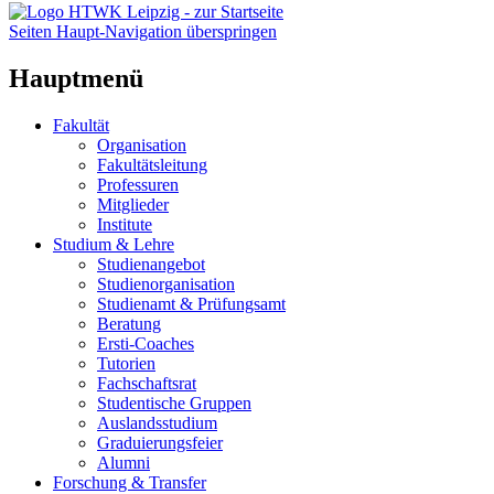
Seiten Haupt-Navigation überspringen
Hauptmenü
Fakultät
Organisation
Fakultätsleitung
Professuren
Mitglieder
Institute
Studium & Lehre
Studienangebot
Studienorganisation
Studienamt & Prüfungsamt
Beratung
Ersti-Coaches
Tutorien
Fachschaftsrat
Studentische Gruppen
Auslandsstudium
Graduierungsfeier
Alumni
Forschung & Transfer