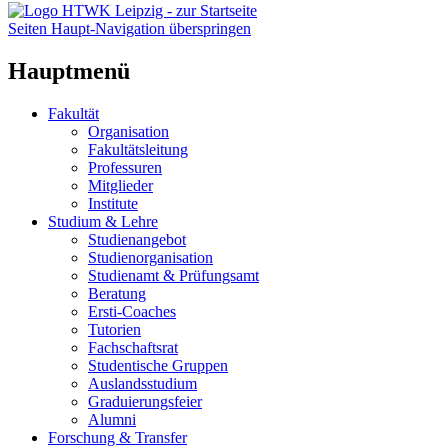
Seiten Haupt-Navigation überspringen
Hauptmenü
Fakultät
Organisation
Fakultätsleitung
Professuren
Mitglieder
Institute
Studium & Lehre
Studienangebot
Studienorganisation
Studienamt & Prüfungsamt
Beratung
Ersti-Coaches
Tutorien
Fachschaftsrat
Studentische Gruppen
Auslandsstudium
Graduierungsfeier
Alumni
Forschung & Transfer