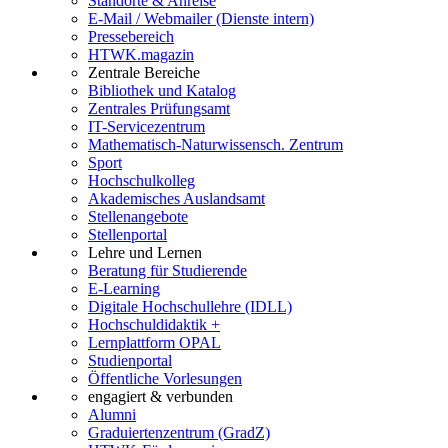
Standorte & Anreise
E-Mail / Webmailer (Dienste intern)
Pressebereich
HTWK.magazin
Zentrale Bereiche
Bibliothek und Katalog
Zentrales Prüfungsamt
IT-Servicezentrum
Mathematisch-Naturwissensch. Zentrum
Sport
Hochschulkolleg
Akademisches Auslandsamt
Stellenangebote
Stellenportal
Lehre und Lernen
Beratung für Studierende
E-Learning
Digitale Hochschullehre (IDLL)
Hochschuldidaktik +
Lernplattform OPAL
Studienportal
Öffentliche Vorlesungen
engagiert & verbunden
Alumni
Graduiertenzentrum (GradZ)