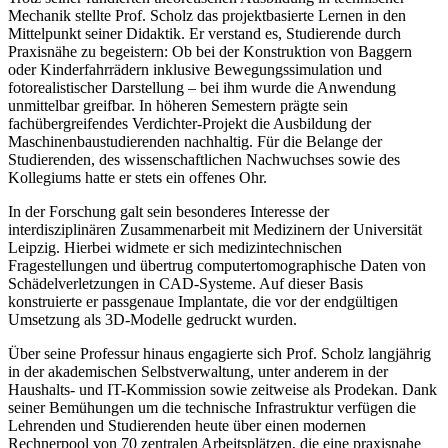
Mechanik stellte Prof. Scholz das projektbasierte Lernen in den
Mittelpunkt seiner Didaktik. Er verstand es, Studierende durch
Praxisnähe zu begeistern: Ob bei der Konstruktion von Baggern
oder Kinderfahrrädern inklusive Bewegungssimulation und
fotorealistischer Darstellung – bei ihm wurde die Anwendung
unmittelbar greifbar. In höheren Semestern prägte sein
fachübergreifendes Verdichter-Projekt die Ausbildung der
Maschinenbaustudierenden nachhaltig. Für die Belange der
Studierenden, des wissenschaftlichen Nachwuchses sowie des
Kollegiums hatte er stets ein offenes Ohr.
In der Forschung galt sein besonderes Interesse der
interdisziplinären Zusammenarbeit mit Medizinern der Universität
Leipzig. Hierbei widmete er sich medizintechnischen
Fragestellungen und übertrug computertomographische Daten von
Schädelverletzungen in CAD-Systeme. Auf dieser Basis
konstruierte er passgenaue Implantate, die vor der endgültigen
Umsetzung als 3D-Modelle gedruckt wurden.
Über seine Professur hinaus engagierte sich Prof. Scholz langjährig
in der akademischen Selbstverwaltung, unter anderem in der
Haushalts- und IT-Kommission sowie zeitweise als Prodekan. Dank
seiner Bemühungen um die technische Infrastruktur verfügen die
Lehrenden und Studierenden heute über einen modernen
Rechnerpool von 70 zentralen Arbeitsplätzen, die eine praxisnahe