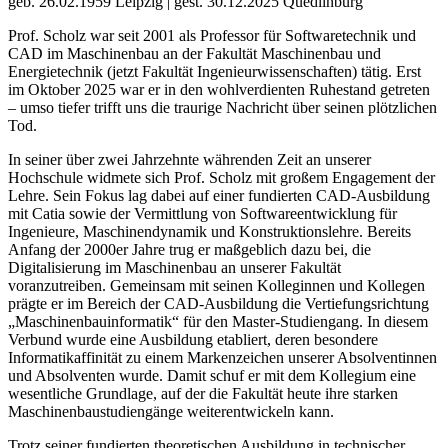
geb. 26.02.1959 Leipzig | gest. 30.12.2025 Quedlinburg
Prof. Scholz war seit 2001 als Professor für Softwaretechnik und
CAD im Maschinenbau an der Fakultät Maschinenbau und
Energietechnik (jetzt Fakultät Ingenieurwissenschaften) tätig. Erst
im Oktober 2025 war er in den wohlverdienten Ruhestand getreten
– umso tiefer trifft uns die traurige Nachricht über seinen plötzlichen
Tod.
In seiner über zwei Jahrzehnte währenden Zeit an unserer
Hochschule widmete sich Prof. Scholz mit großem Engagement der
Lehre. Sein Fokus lag dabei auf einer fundierten CAD-Ausbildung
mit Catia sowie der Vermittlung von Softwareentwicklung für
Ingenieure, Maschinendynamik und Konstruktionslehre. Bereits
Anfang der 2000er Jahre trug er maßgeblich dazu bei, die
Digitalisierung im Maschinenbau an unserer Fakultät
voranzutreiben. Gemeinsam mit seinen Kolleginnen und Kollegen
prägte er im Bereich der CAD-Ausbildung die Vertiefungsrichtung
„Maschinenbauinformatik“ für den Master-Studiengang. In diesem
Verbund wurde eine Ausbildung etabliert, deren besondere
Informatikaffinität zu einem Markenzeichen unserer Absolventinnen
und Absolventen wurde. Damit schuf er mit dem Kollegium eine
wesentliche Grundlage, auf der die Fakultät heute ihre starken
Maschinenbaustudiengänge weiterentwickeln kann.
Trotz seiner fundierten theoretischen Ausbildung in technischer