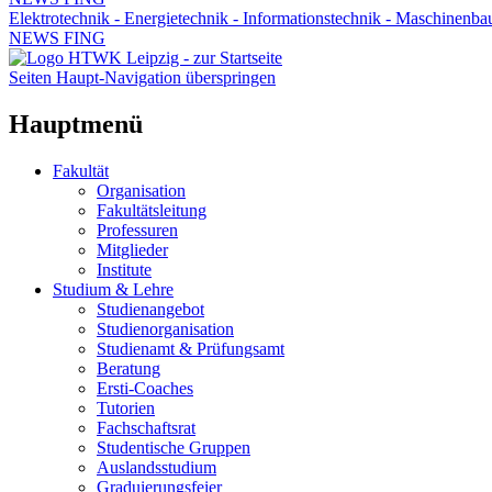
Elektrotechnik - Energietechnik - Informationstechnik - Maschinenba
NEWS FING
Seiten Haupt-Navigation überspringen
Hauptmenü
Fakultät
Organisation
Fakultätsleitung
Professuren
Mitglieder
Institute
Studium & Lehre
Studienangebot
Studienorganisation
Studienamt & Prüfungsamt
Beratung
Ersti-Coaches
Tutorien
Fachschaftsrat
Studentische Gruppen
Auslandsstudium
Graduierungsfeier