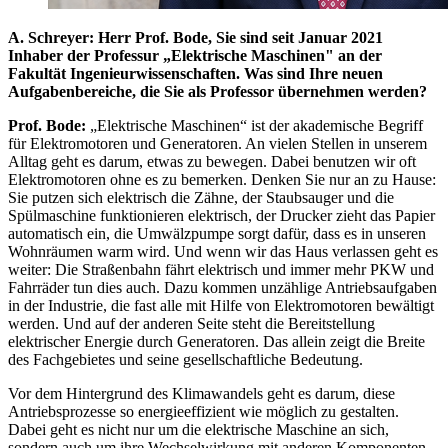
A. Schreyer: Herr Prof. Bode, Sie sind seit Januar 2021
Inhaber der Professur „Elektrische Maschinen" an der
Fakultät Ingenieurwissenschaften. Was sind Ihre neuen
Aufgabenbereiche, die Sie als Professor übernehmen werden?
Prof. Bode:
„Elektrische Maschinen“ ist der akademische Begriff
für Elektromotoren und Generatoren. An vielen Stellen in unserem
Alltag geht es darum, etwas zu bewegen. Dabei benutzen wir oft
Elektromotoren ohne es zu bemerken. Denken Sie nur an zu Hause:
Sie putzen sich elektrisch die Zähne, der Staubsauger und die
Spülmaschine funktionieren elektrisch, der Drucker zieht das Papier
automatisch ein, die Umwälzpumpe sorgt dafür, dass es in unseren
Wohnräumen warm wird. Und wenn wir das Haus verlassen geht es
weiter: Die Straßenbahn fährt elektrisch und immer mehr PKW und
Fahrräder tun dies auch. Dazu kommen unzählige Antriebsaufgaben
in der Industrie, die fast alle mit Hilfe von Elektromotoren bewältigt
werden. Und auf der anderen Seite steht die Bereitstellung
elektrischer Energie durch Generatoren. Das allein zeigt die Breite
des Fachgebietes und seine gesellschaftliche Bedeutung.
Vor dem Hintergrund des Klimawandels geht es darum, diese
Antriebsprozesse so energieeffizient wie möglich zu gestalten.
Dabei geht es nicht nur um die elektrische Maschine an sich,
sondern auch um ihre Wechselwirkung mit anderen Komponenten