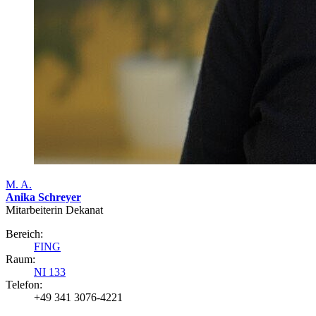
M. A.
Anika Schreyer
Mitarbeiterin Dekanat
Bereich:
FING
Raum:
NI 133
Telefon:
+49 341 3076-4221