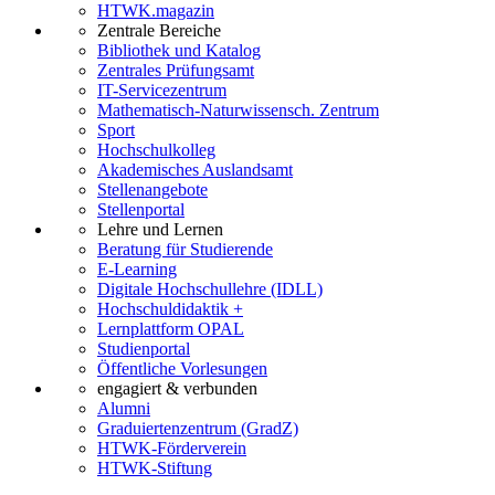
HTWK.magazin
Zentrale Bereiche
Bibliothek und Katalog
Zentrales Prüfungsamt
IT-Servicezentrum
Mathematisch-Naturwissensch. Zentrum
Sport
Hochschulkolleg
Akademisches Auslandsamt
Stellenangebote
Stellenportal
Lehre und Lernen
Beratung für Studierende
E-Learning
Digitale Hochschullehre (IDLL)
Hochschuldidaktik +
Lernplattform OPAL
Studienportal
Öffentliche Vorlesungen
engagiert & verbunden
Alumni
Graduiertenzentrum (GradZ)
HTWK-Förderverein
HTWK-Stiftung