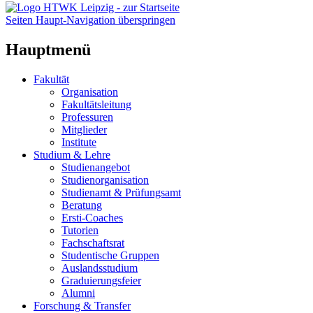
Seiten Haupt-Navigation überspringen
Hauptmenü
Fakultät
Organisation
Fakultätsleitung
Professuren
Mitglieder
Institute
Studium & Lehre
Studienangebot
Studienorganisation
Studienamt & Prüfungsamt
Beratung
Ersti-Coaches
Tutorien
Fachschaftsrat
Studentische Gruppen
Auslandsstudium
Graduierungsfeier
Alumni
Forschung & Transfer