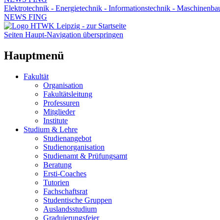
Elektrotechnik - Energietechnik - Informationstechnik - Maschinenba
NEWS FING
Seiten Haupt-Navigation überspringen
Hauptmenü
Fakultät
Organisation
Fakultätsleitung
Professuren
Mitglieder
Institute
Studium & Lehre
Studienangebot
Studienorganisation
Studienamt & Prüfungsamt
Beratung
Ersti-Coaches
Tutorien
Fachschaftsrat
Studentische Gruppen
Auslandsstudium
Graduierungsfeier