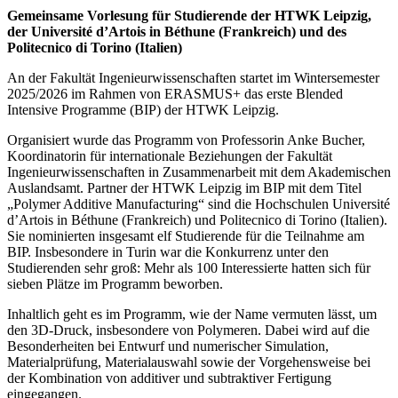
Gemeinsame Vorlesung für Studierende der HTWK Leipzig,
der Université d’Artois in Béthune (Frankreich) und des
Politecnico di Torino (Italien)
An der Fakultät Ingenieurwissenschaften startet im Wintersemester
2025/2026 im Rahmen von ERASMUS+ das erste Blended
Intensive Programme (BIP) der HTWK Leipzig.
Organisiert wurde das Programm von Professorin Anke Bucher,
Koordinatorin für internationale Beziehungen der Fakultät
Ingenieurwissenschaften in Zusammenarbeit mit dem Akademischen
Auslandsamt. Partner der HTWK Leipzig im BIP mit dem Titel
„Polymer Additive Manufacturing“ sind die Hochschulen Université
d’Artois in Béthune (Frankreich) und Politecnico di Torino (Italien).
Sie nominierten insgesamt elf Studierende für die Teilnahme am
BIP. Insbesondere in Turin war die Konkurrenz unter den
Studierenden sehr groß: Mehr als 100 Interessierte hatten sich für
sieben Plätze im Programm beworben.
Inhaltlich geht es im Programm, wie der Name vermuten lässt, um
den 3D-Druck, insbesondere von Polymeren. Dabei wird auf die
Besonderheiten bei Entwurf und numerischer Simulation,
Materialprüfung, Materialauswahl sowie der Vorgehensweise bei
der Kombination von additiver und subtraktiver Fertigung
eingegangen.