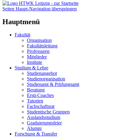
Seiten Haupt-Navigation überspringen
Hauptmenü
Fakultät
Organisation
Fakultätsleitung
Professuren
Mitglieder
Institute
Studium & Lehre
Studienangebot
Studienorganisation
Studienamt & Prüfungsamt
Beratung
Ersti-Coaches
Tutorien
Fachschaftsrat
Studentische Gruppen
Auslandsstudium
Graduierungsfeier
Alumni
Forschung & Transfer