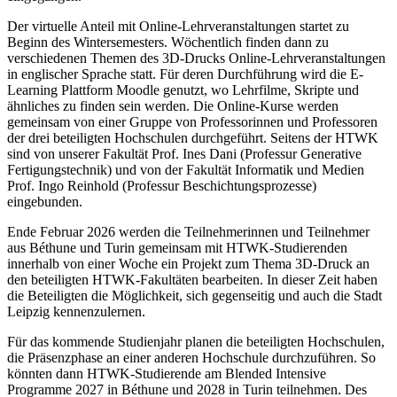
Der virtuelle Anteil mit Online-Lehrveranstaltungen startet zu
Beginn des Wintersemesters. Wöchentlich finden dann zu
verschiedenen Themen des 3D-Drucks Online-Lehrveranstaltungen
in englischer Sprache statt. Für deren Durchführung wird die E-
Learning Plattform Moodle genutzt, wo Lehrfilme, Skripte und
ähnliches zu finden sein werden. Die Online-Kurse werden
gemeinsam von einer Gruppe von Professorinnen und Professoren
der drei beteiligten Hochschulen durchgeführt. Seitens der HTWK
sind von unserer Fakultät Prof. Ines Dani (Professur Generative
Fertigungstechnik) und von der Fakultät Informatik und Medien
Prof. Ingo Reinhold (Professur Beschichtungsprozesse)
eingebunden.
Ende Februar 2026 werden die Teilnehmerinnen und Teilnehmer
aus Béthune und Turin gemeinsam mit HTWK-Studierenden
innerhalb von einer Woche ein Projekt zum Thema 3D-Druck an
den beteiligten HTWK-Fakultäten bearbeiten. In dieser Zeit haben
die Beteiligten die Möglichkeit, sich gegenseitig und auch die Stadt
Leipzig kennenzulernen.
Für das kommende Studienjahr planen die beteiligten Hochschulen,
die Präsenzphase an einer anderen Hochschule durchzuführen. So
könnten dann HTWK-Studierende am Blended Intensive
Programme 2027 in Béthune und 2028 in Turin teilnehmen. Des