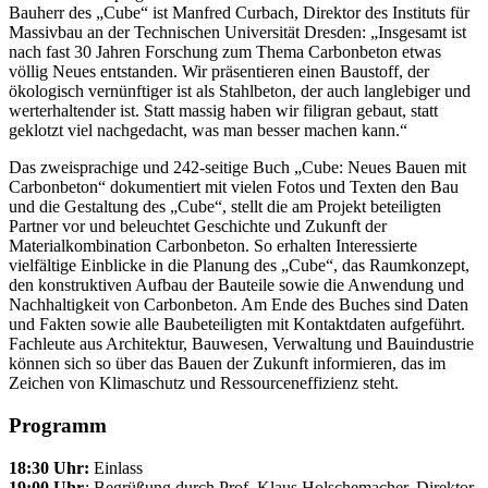
Bauherr des „Cube“ ist Manfred Curbach, Direktor des Instituts für
Massivbau an der Technischen Universität Dresden: „Insgesamt ist
nach fast 30 Jahren Forschung zum Thema Carbonbeton etwas
völlig Neues entstanden. Wir präsentieren einen Baustoff, der
ökologisch vernünftiger ist als Stahlbeton, der auch langlebiger und
werterhaltender ist. Statt massig haben wir filigran gebaut, statt
geklotzt viel nachgedacht, was man besser machen kann.“
Das zweisprachige und 242-seitige Buch „Cube: Neues Bauen mit
Carbonbeton“ dokumentiert mit vielen Fotos und Texten den Bau
und die Gestaltung des „Cube“, stellt die am Projekt beteiligten
Partner vor und beleuchtet Geschichte und Zukunft der
Materialkombination Carbonbeton. So erhalten Interessierte
vielfältige Einblicke in die Planung des „Cube“, das Raumkonzept,
den konstruktiven Aufbau der Bauteile sowie die Anwendung und
Nachhaltigkeit von Carbonbeton. Am Ende des Buches sind Daten
und Fakten sowie alle Baubeteiligten mit Kontaktdaten aufgeführt.
Fachleute aus Architektur, Bauwesen, Verwaltung und Bauindustrie
können sich so über das Bauen der Zukunft informieren, das im
Zeichen von Klimaschutz und Ressourceneffizienz steht.
Programm
18:30 Uhr:
Einlass
19:00 Uhr
:
Begrüßung durch Prof. Klaus Holschemacher, Direktor