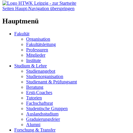
Seiten Haupt-Navigation überspringen
Hauptmenü
Fakultät
Organisation
Fakultätsleitung
Professuren
Mitglieder
Institute
Studium & Lehre
Studienangebot
Studienorganisation
Studienamt & Prüfungsamt
Beratung
Ersti-Coaches
Tutorien
Fachschaftsrat
Studentische Gruppen
Auslandsstudium
Graduierungsfeier
Alumni
Forschung & Transfer