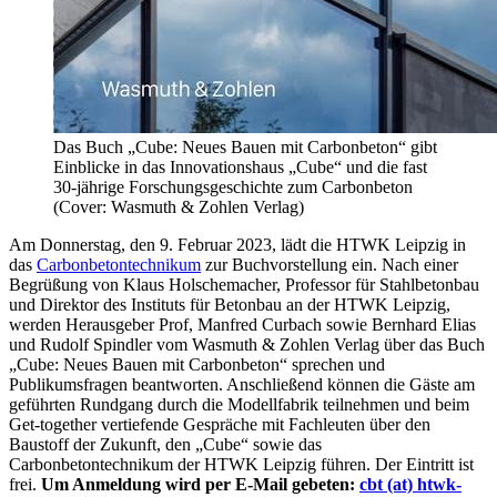
Das Buch „Cube: Neues Bauen mit Carbonbeton“ gibt
Einblicke in das Innovationshaus „Cube“ und die fast
30-jährige Forschungsgeschichte zum Carbonbeton
(Cover: Wasmuth & Zohlen Verlag)
Am Donnerstag, den 9. Februar 2023, lädt die HTWK Leipzig in
das
Carbonbetontechnikum
zur Buchvorstellung ein. Nach einer
Begrüßung von Klaus Holschemacher, Professor für Stahlbetonbau
und Direktor des Instituts für Betonbau an der HTWK Leipzig,
werden Herausgeber Prof, Manfred Curbach sowie Bernhard Elias
und Rudolf Spindler vom Wasmuth & Zohlen Verlag über das Buch
„Cube: Neues Bauen mit Carbonbeton“ sprechen und
Publikumsfragen beantworten. Anschließend können die Gäste am
geführten Rundgang durch die Modellfabrik teilnehmen und beim
Get-together vertiefende Gespräche mit Fachleuten über den
Baustoff der Zukunft, den „Cube“ sowie das
Carbonbetontechnikum der HTWK Leipzig führen. Der Eintritt ist
frei.
Um Anmeldung wird per E-Mail gebeten:
cbt (at) htwk-