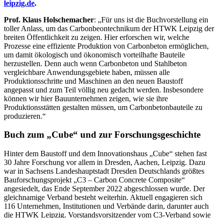
leipzig.de
.
Prof. Klaus Holschemacher
: „Für uns ist die Buchvorstellung ein
toller Anlass, um das Carbonbeontechnikum der HTWK Leipzig der
breiten Öffentlichkeit zu zeigen. Hier erforschen wir, welche
Prozesse eine effiziente Produktion von Carbonbeton ermöglichen,
um damit ökologisch und ökonomisch vorteilhafte Bauteile
herzustellen. Denn auch wenn Carbonbeton und Stahlbeton
vergleichbare Anwendungsgebiete haben, müssen alle
Produktionsschritte und Maschinen an den neuen Baustoff
angepasst und zum Teil völlig neu gedacht werden. Insbesondere
können wir hier Bauunternehmen zeigen, wie sie ihre
Produktionsstätten gestalten müssen, um Carbonbetonbauteile zu
produzieren.“
Buch zum „Cube“ und zur Forschungsgeschichte
Hinter dem Baustoff und dem Innovationshaus „Cube“ stehen fast
30 Jahre Forschung vor allem in Dresden, Aachen, Leipzig. Dazu
war in Sachsens Landeshauptstadt Dresden Deutschlands größtes
Bauforschungsprojekt „C3 – Carbon Concrete Composite“
angesiedelt, das Ende September 2022 abgeschlossen wurde. Der
gleichnamige Verband besteht weiterhin. Aktuell engagieren sich
116 Unternehmen, Institutionen und Verbände darin, darunter auch
die HTWK Leipzig. Vorstandsvorsitzender vom C3-Verband sowie