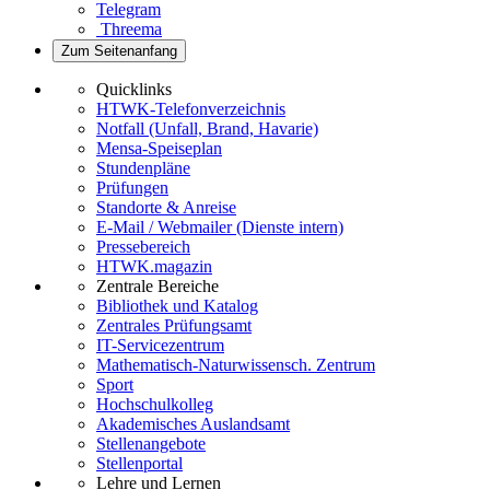
Telegram
Threema
Zum Seitenanfang
Quicklinks
HTWK-Telefonverzeichnis
Notfall (Unfall, Brand, Havarie)
Mensa-Speiseplan
Stundenpläne
Prüfungen
Standorte & Anreise
E-Mail / Webmailer (Dienste intern)
Pressebereich
HTWK.magazin
Zentrale Bereiche
Bibliothek und Katalog
Zentrales Prüfungsamt
IT-Servicezentrum
Mathematisch-Naturwissensch. Zentrum
Sport
Hochschulkolleg
Akademisches Auslandsamt
Stellenangebote
Stellenportal
Lehre und Lernen