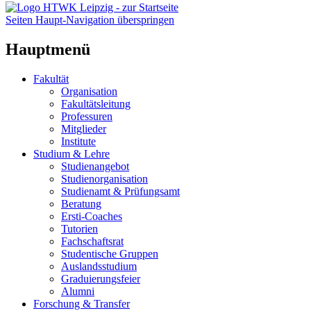
Seiten Haupt-Navigation überspringen
Hauptmenü
Fakultät
Organisation
Fakultätsleitung
Professuren
Mitglieder
Institute
Studium & Lehre
Studienangebot
Studienorganisation
Studienamt & Prüfungsamt
Beratung
Ersti-Coaches
Tutorien
Fachschaftsrat
Studentische Gruppen
Auslandsstudium
Graduierungsfeier
Alumni
Forschung & Transfer