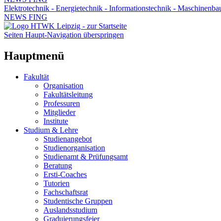
Elektrotechnik - Energietechnik - Informationstechnik - Maschinenba
NEWS FING
Seiten Haupt-Navigation überspringen
Hauptmenü
Fakultät
Organisation
Fakultätsleitung
Professuren
Mitglieder
Institute
Studium & Lehre
Studienangebot
Studienorganisation
Studienamt & Prüfungsamt
Beratung
Ersti-Coaches
Tutorien
Fachschaftsrat
Studentische Gruppen
Auslandsstudium
Graduierungsfeier