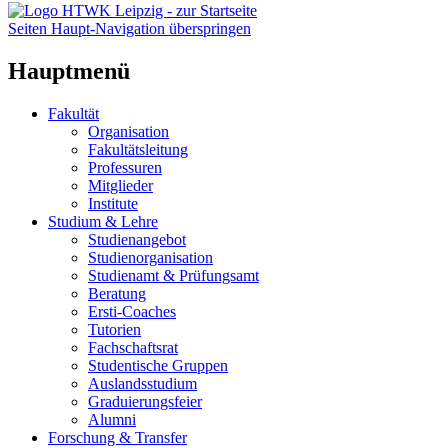
Seiten Haupt-Navigation überspringen
Hauptmenü
Fakultät
Organisation
Fakultätsleitung
Professuren
Mitglieder
Institute
Studium & Lehre
Studienangebot
Studienorganisation
Studienamt & Prüfungsamt
Beratung
Ersti-Coaches
Tutorien
Fachschaftsrat
Studentische Gruppen
Auslandsstudium
Graduierungsfeier
Alumni
Forschung & Transfer