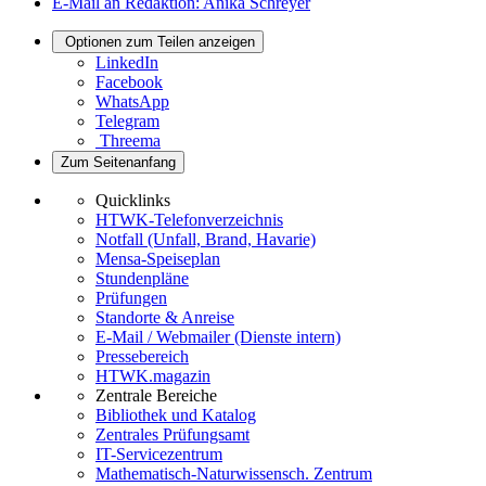
E-Mail an Redaktion: Anika Schreyer
Optionen zum Teilen anzeigen
LinkedIn
Facebook
WhatsApp
Telegram
Threema
Zum Seitenanfang
Quicklinks
HTWK-Telefonverzeichnis
Notfall (Unfall, Brand, Havarie)
Mensa-Speiseplan
Stundenpläne
Prüfungen
Standorte & Anreise
E-Mail / Webmailer (Dienste intern)
Pressebereich
HTWK.magazin
Zentrale Bereiche
Bibliothek und Katalog
Zentrales Prüfungsamt
IT-Servicezentrum
Mathematisch-Naturwissensch. Zentrum