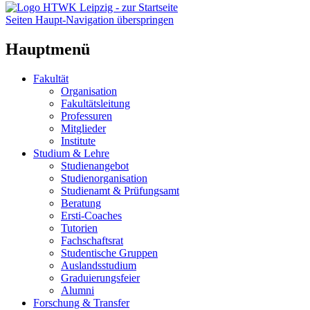
Seiten Haupt-Navigation überspringen
Hauptmenü
Fakultät
Organisation
Fakultätsleitung
Professuren
Mitglieder
Institute
Studium & Lehre
Studienangebot
Studienorganisation
Studienamt & Prüfungsamt
Beratung
Ersti-Coaches
Tutorien
Fachschaftsrat
Studentische Gruppen
Auslandsstudium
Graduierungsfeier
Alumni
Forschung & Transfer