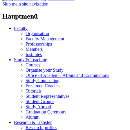
Skip main site navigation
Hauptmenü
Faculty
Organisation
Faculty Management
Professorships
Members
Institutes
Study & Teaching
Courses
Organise your Study
Office of Academic Affairs and Examinations
Study Counselling
Freshmen Coaches
Tutorials
Student Representatives
Student Groups
Study Abroad
Graduation Ceremony
Alumni
Research & Transfer
Research profiles