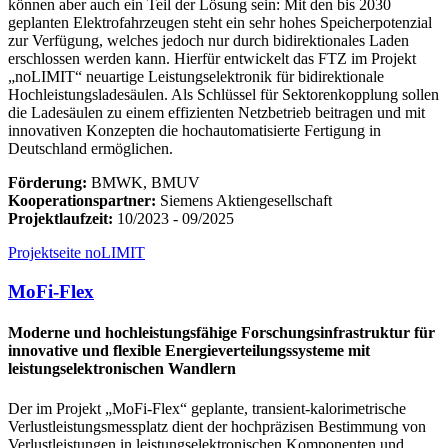
können aber auch ein Teil der Lösung sein: Mit den bis 2030
geplanten Elektrofahrzeugen steht ein sehr hohes Speicherpotenzial
zur Verfügung, welches jedoch nur durch bidirektionales Laden
erschlossen werden kann. Hierfür entwickelt das FTZ im Projekt
„noLIMIT“ neuartige Leistungselektronik für bidirektionale
Hochleistungsladesäulen. Als Schlüssel für Sektorenkopplung sollen
die Ladesäulen zu einem effizienten Netzbetrieb beitragen und mit
innovativen Konzepten die hochautomatisierte Fertigung in
Deutschland ermöglichen.
Förderung:
BMWK, BMUV
Kooperationspartner:
Siemens Aktiengesellschaft
Projektlaufzeit:
10/2023 - 09/2025
Projektseite noLIMIT
MoFi-Flex
Moderne und hochleistungsfähige Forschungsinfrastruktur für
innovative und flexible Energieverteilungssysteme mit
leistungselektronischen Wandlern
Der im Projekt „MoFi-Flex“ geplante, transient-kalorimetrische
Verlustleistungsmessplatz dient der hochpräzisen Bestimmung von
Verlustleistungen in leistungselektronischen Komponenten und