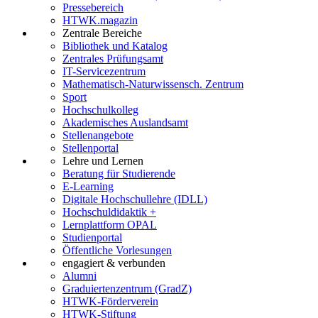
Pressebereich
HTWK.magazin
Zentrale Bereiche
Bibliothek und Katalog
Zentrales Prüfungsamt
IT-Servicezentrum
Mathematisch-Naturwissensch. Zentrum
Sport
Hochschulkolleg
Akademisches Auslandsamt
Stellenangebote
Stellenportal
Lehre und Lernen
Beratung für Studierende
E-Learning
Digitale Hochschullehre (IDLL)
Hochschuldidaktik +
Lernplattform OPAL
Studienportal
Öffentliche Vorlesungen
engagiert & verbunden
Alumni
Graduiertenzentrum (GradZ)
HTWK-Förderverein
HTWK-Stiftung