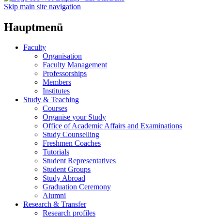
Skip main site navigation
Hauptmenü
Faculty
Organisation
Faculty Management
Professorships
Members
Institutes
Study & Teaching
Courses
Organise your Study
Office of Academic Affairs and Examinations
Study Counselling
Freshmen Coaches
Tutorials
Student Representatives
Student Groups
Study Abroad
Graduation Ceremony
Alumni
Research & Transfer
Research profiles