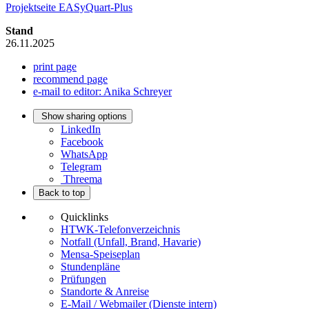
Projektseite EASyQuart-Plus
Stand
26.11.2025
print page
recommend page
e-mail to editor: Anika Schreyer
Show sharing options
LinkedIn
Facebook
WhatsApp
Telegram
Threema
Back to top
Quicklinks
HTWK-Telefonverzeichnis
Notfall (Unfall, Brand, Havarie)
Mensa-Speiseplan
Stundenpläne
Prüfungen
Standorte & Anreise
E-Mail / Webmailer (Dienste intern)