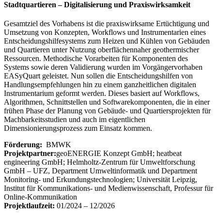
Stadtquartieren – Digitalisierung und Praxiswirksamkeit
Gesamtziel des Vorhabens ist die praxiswirksame Ertüchtigung und
Umsetzung von Konzepten, Workflows und Instrumentarien eines
Entscheidungshilfesystems zum Heizen und Kühlen von Gebäuden
und Quartieren unter Nutzung oberflächennaher geothermischer
Ressourcen. Methodische Vorarbeiten für Komponenten des
Systems sowie deren Validierung wurden im Vorgängervorhaben
EASyQuart geleistet. Nun sollen die Entscheidungshilfen von
Handlungsempfehlungen hin zu einem ganzheitlichen digitalen
Instrumentarium geformt werden. Dieses basiert auf Workflows,
Algorithmen, Schnittstellen und Softwarekomponenten, die in einer
frühen Phase der Planung von Gebäude- und Quartiersprojekten für
Machbarkeitsstudien und auch im eigentlichen
Dimensionierungsprozess zum Einsatz kommen.
Förderung:
BMWK
Projektpartner:
geoENERGIE Konzept GmbH; heatbeat
engineering GmbH; Helmholtz-Zentrum für Umweltforschung
GmbH – UFZ, Department Umweltinformatik und Department
Monitoring- und Erkundungstechnologien; Universität Leipzig,
Institut für Kommunikations- und Medienwissenschaft, Professur für
Online-Kommunikation
Projektlaufzeit:
01/2024 – 12/2026