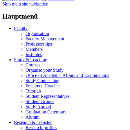
Skip main site navigation
Hauptmenü
Faculty
Organisation
Faculty Management
Professorships
Members
Institutes
Study & Teaching
Courses
Organise your Study
Office of Academic Affairs and Examinations
Study Counselling
Freshmen Coaches
Tutorials
Student Representatives
Student Groups
Study Abroad
Graduation Ceremony
Alumni
Research & Transfer
Research profiles