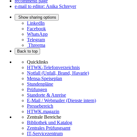
recommend page
e-mail to editor: Anika Schreyer
Show sharing options
LinkedIn
Facebook
WhatsApp
Telegram
Threema
Back to top
Quicklinks
HTWK-Telefonverzeichnis
Notfall (Unfall, Brand, Havarie)
Mensa-Speiseplan
Stundenpläne
Prüfungen
Standorte & Anreise
E-Mail / Webmailer (Dienste intern)
Pressebereich
HTWK.magazin
Zentrale Bereiche
Bibliothek und Katalog
Zentrales Prüfungsamt
IT-Servicezentrum