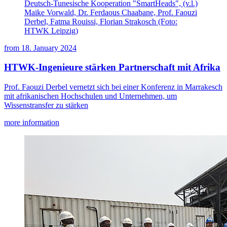
Deutsch-Tunesische Kooperation "SmartHeads", (v.l.)
Maike Vorwald, Dr. Ferdaous Chaabane, Prof. Faouzi
Derbel, Fatma Rouissi, Florian Strakosch (Foto:
HTWK Leipzig)
from
18. January 2024
HTWK-Ingenieure stärken Partnerschaft mit Afrika
Prof. Faouzi Derbel vernetzt sich bei einer Konferenz in Marrakesch
mit afrikanischen Hochschulen und Unternehmen, um
Wissenstransfer zu stärken
more information