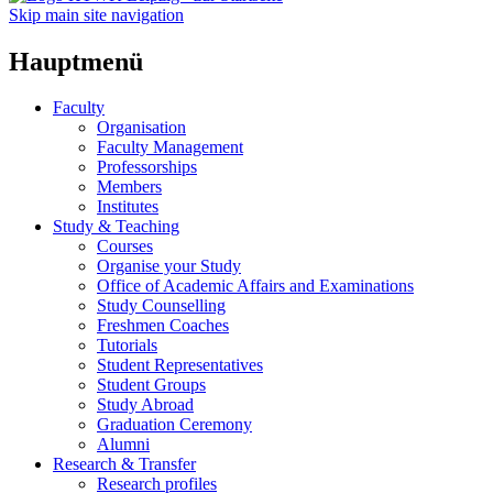
Skip main site navigation
Hauptmenü
Faculty
Organisation
Faculty Management
Professorships
Members
Institutes
Study & Teaching
Courses
Organise your Study
Office of Academic Affairs and Examinations
Study Counselling
Freshmen Coaches
Tutorials
Student Representatives
Student Groups
Study Abroad
Graduation Ceremony
Alumni
Research & Transfer
Research profiles