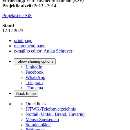
Förderung:
Europäischer Sozialfond (ESF)
Projektlaufzeit:
2013 - 2014
Projektseite AiS
Stand
12.12.2025
print page
recommend page
e-mail to editor: Anika Schreyer
Show sharing options
LinkedIn
Facebook
WhatsApp
Telegram
Threema
Back to top
Quicklinks
HTWK-Telefonverzeichnis
Notfall (Unfall, Brand, Havarie)
Mensa-Speiseplan
Stundenpläne
Prüfungen