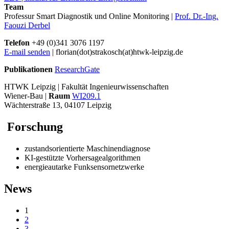
Team
Professur Smart Diagnostik und Online Monitoring |
Prof. Dr.-Ing.
Faouzi Derbel
Telefon
+49 (0)341 3076 1197
E-mail senden
| florian(dot)strakosch(at)htwk-leipzig.de
Publikationen
ResearchGate
HTWK Leipzig | Fakultät Ingenieurwissenschaften
Wiener-Bau |
Raum
WI209.1
Wächterstraße 13, 04107 Leipzig
Forschung
zustandsorientierte Maschinendiagnose
KI-gestützte Vorhersagealgorithmen
energieautarke Funksensornetzwerke
News
1
2
3