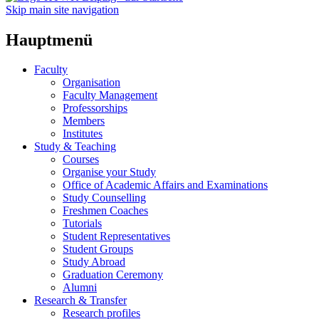
Skip main site navigation
Hauptmenü
Faculty
Organisation
Faculty Management
Professorships
Members
Institutes
Study & Teaching
Courses
Organise your Study
Office of Academic Affairs and Examinations
Study Counselling
Freshmen Coaches
Tutorials
Student Representatives
Student Groups
Study Abroad
Graduation Ceremony
Alumni
Research & Transfer
Research profiles