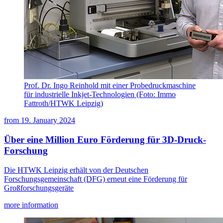
Prof. Dr. Ingo Reinhold mit einer Probedruckmaschine
für industrielle Inkjet-Technologien (Foto: Immo
Fattroth/HTWK Leipzig)
from
19. January 2024
Über eine Million Euro Förderung für 3D-Druck-
Forschung
Die HTWK Leipzig erhält von der Deutschen
Forschungsgemeinschaft (DFG) erneut eine Förderung für
Großforschungsgeräte
more information