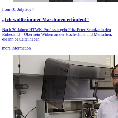
from
10. July 2024
„Ich wollte immer Maschinen erfinden!“
Nach 30 Jahren HTWK-Professur geht Fritz Peter Schulze in den
Ruhestand – Über sein Wirken an der Hochschule und Menschen,
die ihn begleitet haben
more information