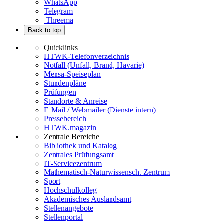
WhatsApp
Telegram
Threema
Back to top
Quicklinks
HTWK-Telefonverzeichnis
Notfall (Unfall, Brand, Havarie)
Mensa-Speiseplan
Stundenpläne
Prüfungen
Standorte & Anreise
E-Mail / Webmailer (Dienste intern)
Pressebereich
HTWK.magazin
Zentrale Bereiche
Bibliothek und Katalog
Zentrales Prüfungsamt
IT-Servicezentrum
Mathematisch-Naturwissensch. Zentrum
Sport
Hochschulkolleg
Akademisches Auslandsamt
Stellenangebote
Stellenportal